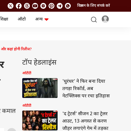
विज्ञापन के लिए संपर्क करें
शिक्षा
ऑटो
अन्य
बिजनेस
लाइफस्टाइल
पर्सनल फाइनेंस
स्वास्थ्य
स्टॉक मार्केट
ट्रैवल
म्यूचुअल फंड्स
फूड
और कहां होगी रिलीज?
क्रिप्टो
फैशन
आईपीओ
Health and Fitness
टॉप हेडलाइंस
र
फोटो गैलरी
जनरल नॉलेज
ओटीटी
-
'धुरंधर' ने फिर बना दिया
वीडियो
तगड़ा रिकॉर्ड, अब
नेटफ्लिक्स पर रचा इतिहास
ओटीटी
पर कमाल
'द ट्रेटर्स' सीजन 2 का ट्रेलर
आउट, 13 अगस्त से करण
जौहर लगाएंगे गेम में तड़का