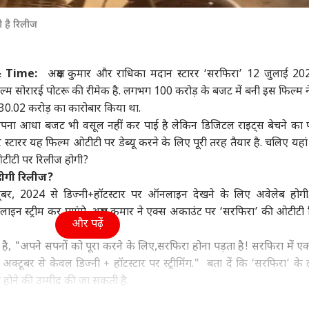
ा
महाराष्ट्र
इंडिया
क्रिक
 है रिलीज
& Time:
अक्षय कुमार और राधिका मदान स्टारर ‘सरफिरा’ 12 जुलाई 20
फिल्म सोरारई पोटरू की रीमेक है. लगभग 100 करोड़ के बजट में बनी इस फिल्म ने
ीमन बिल पर मोदी
CJP का हिस्सा रहे युवकों ने
मोहन भागवत के बयान पर
रोहि
ं 30.02 करोड़ का कारोबार किया था.
ार के साथ या खिलाफ
अभिजीत दीपके के घर के
अभिजीत दीपके बोले, 'BJP
अब 
अपना आधा बजट भी वसूल नहीं कर पाई है लेकिन डिजिटल राइट्स बेचने का
 खोले पत्ते, एक्शन में
वुड
बाहर दिया धरना, बोले- 'जब
इंडिया
वालों को बताएं कि...'
उत्तर प्रदेश और उत्तराखंड
जाय
एग्री
पति
तक...'
कर 
 स्टारर यह फिल्म ओटीटी पर डेब्यू करने के लिए पूरी तरह तैयार है. चलिए यहां
ओटीटी पर रिलीज होगी?
ोगी रिलीज?
ूबर, 2024 से डिज्नी+हॉटस्टार पर ऑनलाइन देखने के लिए अवेलेब होग
ाइडर मैन' 8वें दिन 400
ड्रोन हंटर्स बना रही भारतीय
अबान की कार से मिलीं
लाइन स्ट्रीम कर पाएंगे. अक्षय कुमार ने एक्स अकाउंट पर ‘सरफिरा’ की ओटीटी
 के हुई पार, 'बॉर्डर 2'
वायुसेना, ऑपरेशन सिंदूर से
लिटरेचर की ये किताबें! भाई
होन
और पढ़ें
 13 फिल्मों का रिकॉर्ड
क्या है इसका कनेक्शन?
के लिए ले जा रहा था जेल
लिए
खा है, "अपने सपनों को पूरा करने के लिए,सरफिरा होना पड़ता है! सरफिरा में
ोड़ा
 अक्टूबर से केवल डिज्नी + हॉटस्टार पर स्ट्रीमिंग." बता दें कि ‘सरफिरा’ क
 होने की उम्मीद की जा सकती है.