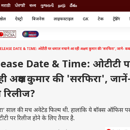
मराठी
ਪੰਜਾਬੀ
বাংলা
ગુજરાતી
நாடு
దేశం
खेल
ऐस्ट्रो
बिजनेस
लाइफस्टाइल
GK
टेक
ट्रेंडिंग
ंजन
ऑटो
खेल
ुड
कार
क्रिकेट
री सिनेमा
टेक्नोलॉजी
शिक्षा
ल सिनेमा
EASE DATE & TIME: ओटीटी पर धमाल मचाने आ रही अक्षय कुमार की 'सरफिरा', जानें- कब 
मोबाइल
रिजल्ट
्रिटीज
चैटजीपीटी
नौकरी
ी
lease Date & Time: ओटीटी प
गैजेट
वेब स्टोरीज
अक्षय कुमार की 'सरफिरा', जानें
यूटिलिटी न्यूज़
कल्चर
फैक्ट चेक
ी रिलीज?
फिरा’ साल की मच अवेटेड फिल्म थी. हालांकि ये बॉक्स ऑफिस 
ीटी पर रिलीज होने के लिए तैयार है.