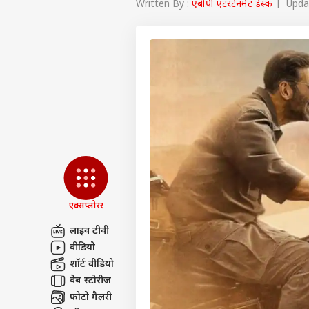
Written By :
एबीपी एंटरटेनमेंट डेस्क
| Updat
एक्सप्लोरर
लाइव टीवी
वीडियो
पर्सनल
शॉर्ट वीडियो
वेब स्टोरीज
टॉप
फोटो गैलरी
हॅलो गेस्ट