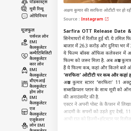
पॉडकास्ट्स
इंडिय
मूवी रिव्यू
अक्षय कुमार की सरफिरा ओटीटी पर हो रही
एडवर्टाइज विथ अस
ओपिनियन
Source :
Instagram
प्राइवेसी पॉलिसी
यूजफुल
कॉन्टैक्ट अस
Sarfira OTT Release Date 
पर्सनल लोन
सिनेमाघरों में रिलीज हुई थी. ये तमिल 
सेंड फीडबैक
EMI
परिस
बाजार में 26.3 करोड़ और दुनिया भर मे
कैलकुलेटर
अबाउट अस
सरक
कम्पैटिबिलिटी
ये फिल्म बॉक्स ऑफिस कलेक्शन में 
DMK?
बॉली
करियर्स
कैलकुलेटर
थला
फिल्म को जरूर मिला है. अब अक्षय कुमार
कार लोन
हैं ये फिल्म कब, कहां और कितने बजे 
EMI
‘
सरफिरा’
ओटीटी पर कब और कहां ह
कैलकुलेटर
बीएमआई
अक्षय कुमार स्टारर
‘
सरफिरा’ 11 अक्ट
कैलकुलेटर
‘स्प
सब्सक्रिप्शन प्लान के साथ मूवी को ऑन
होम लोन
करोड़
की अनाउंसमेंट की है.
EMI
LOGIN
सहित
कैलकुलेटर
एक्टर ने अपनी पोस्ट के कैप्शन में लि
भी त
एज
आदमी के सपनों को उड़ते हुए देखें, 11
कैलकुलेटर
आधी रात को डिज्नी+हॉटस्टार पर रिलीज
एजुकेशन
लोन EMI