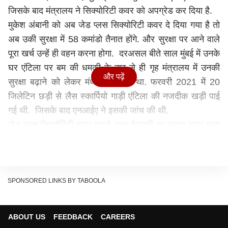
जिसके बाद मंत्रालय ने सिक्योरिटी कवर को अपग्रेड कर दिया है.
मुकेश अंबानी को अब जेड प्लस सिक्योरिटी कवर दे दिया गया है तो
अब उकी सुरक्षा में 58 कमांडो तैनात होंगे. और सुरक्षा पर आने वाले
पूरा खर्च उन्हें ही वहन करना होगा. दरअसल बीते साल मुंबई में उनके
घर एंटिला पर बम की धमकी के बाद से ही गृह मंत्रालय में उनकी
और पढ़ें
सुरक्षा बढ़ाने को लेकर मंथन चल रहा था. फरवरी 2021 में 20
जिलेटिन छड़ी से लैस स्कार्पियो गाड़ी एंटिला की नजदीक खड़ी पाई
गई थी. जिसके बाद एनआईए ने इसकी जांच की थी.
जेड प्लस सिक्योरिटी कवर सबसे उच्च कैटगरी का सुरक्षा कवर माना
जाता है. अगस्त महीने में मुंबई पुलिस ने बोरिवली वेस्ट में मुकेश
अंबानी और उनके परिवार के सदस्यों को धमकी देने के मामले में
हिरासत में लिया था. धमकी भले कॉल मिलने के बाद रिलायंस
फाइंडेशन की तरफ से पुलिस में शिकायत दर्ज कराई गई थी.
SPONSORED LINKS BY TABOOLA
जुलाई, 2020 में सुप्रीम कोर्ट ने केंद्र सरकार को मुकेश अंबानी और
उनके परिवार को सिक्योरिटी कवर जारी रखने की इजाजत दी थी.
ABOUT US
FEEDBACK
CAREERS
त्रिपुरा हाईकोर्ट के आदेश को केंद्र सरकार ने चुनौती दी थी जिसके