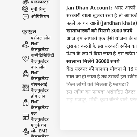
पॉडकास्ट्स
इंडिय
Jan Dhan Account:
अगर आपने भ
मूवी रिव्यू
एडवर्टाइज विथ अस
सरकारी खाता खुलवा रखा है तो आपको 
ओपिनियन
प्राइवेसी पॉलिसी
पहले जनधन खातों (jandhan khata) में
खाताधारकों को मिलगे 3000 रुपये
यूजफुल
कॉन्टैक्ट अस
पर्सनल लोन
आज हम आपको एक ऐसी योजना के बारे म
सेंड फीडबैक
EMI
राहुल
ट्रांसफर करती है. इस सरकारी स्कीम का 
कैलकुलेटर
अबाउट अस
नेता
पेंशन के रूप में दिया जाता है. इस स्
कम्पैटिबिलिटी
'हैल
ओटीट
करियर्स
कैलकुलेटर
सालाना मिलेंगे 36000 रुपये
कार लोन
केंद्र सरकार की मानधन योजना में 18
EMI
साल का हो जाता है तब उसको इस स्कीम का
कैलकुलेटर
किन लोगों को मिलता है फायदा?
बीएमआई
कैलकुलेटर
इस स्कीम का फायदा असंगठित सेक्टर में 
OTT 
होम लोन
को 
भट्ठा मजदूर, मोची, कूड़ा बीनने वाले, 
EMI
LOGIN
फिल्
इसके अलावा अगर आपकी मंथली इनकम 1
कैलकुलेटर
'लेन
एज
किन डॉक्युमेंट की होगी जरूरत
कैलकुलेटर
इस स्कीम का फायदा लेने के लिए आ
एजुकेशन
जरूरी है. आप अपने सेविंग्स अकाउंट की
लोन EMI