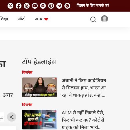
विज्ञापन के लिए संपर्क करें
शिक्षा
ऑटो
अन्य
बिजनेस
लाइफस्टाइल
पर्सनल फाइनेंस
स्वास्थ्य
स्टॉक मार्केट
ट्रैवल
म्यूचुअल फंड्स
फूड
क्रिप्टो
फैशन
आईपीओ
Health and Fitness
टॉप हेडलाइंस
का
फोटो गैलरी
जनरल नॉलेज
बिजनेस
अंबानी ने किम कार्दशियन
वीडियो
से मिलाया हाथ, भारत आ
. अगर
रहा ये धाकड़ ब्रांड, कहां
बिकेगा?
बिजनेस
ATM से नहीं निकले पैसे,
फिर भी कट गए? कोर्ट से
ग्राहक को मिला भारी