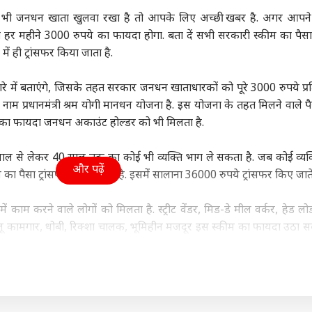
ा
इंडिया
उत्तर प्रदेश और उत्तराखंड
फ़ुट
ी जनधन खाता खुलवा रखा है तो आपके लिए अच्छी खबर है. अगर आपने 
हर महीने 3000 रुपये का फायदा होगा. बता दें सभी सरकारी स्कीम का पैस
 ही ट्रांसफर किया जाता है.
ें बताएंगे, जिसके तहत सरकार जनधन खाताधारकों को पूरे 3000 रुपये प्र
 गांधी को BJP में कौन
सरकार की कमी, पैलेट गन,
कांवड़ियों पर टिप्पणी को
आसम
नाम प्रधानमंत्री श्रम योगी मानधन योजना है. इस योजना के तहत मिलने वाले पै
 पसंद? दिया जवाब,
6% शिक्षा बजट..., Gen Z
लेकर साजिद रशीदी पर
24 
कीम का फायदा जनधन अकाउंट होल्डर को भी मिलता है.
ो अंकल...'
ी
के सामने मोहन भागवत का
इंडिया
भड़के BJP विधायक, NSA
इंडिया
मौत
इंडि
कबूलनामा
लगाने की मांग
 साल से लेकर 40 साल तक का कोई भी व्यक्ति भाग ले सकता है. जब कोई व्यक
और पढ़ें
 पैसा ट्रांसफर किया जाता है. इसमें सालाना 36000 रुपये ट्रांसफर किए जाते 
काम करने वाले लोगों को मिलता है. स्ट्रीट वेंडर, मिड-डे मील वर्कर, हेड लोड
Releases: फ्राइडे
AI डीपफेक पर सरकार का
मिडिल ईस्ट तनाव के बीच
अभिज
ओटीटी पर साउथ की 7
एक्शन, फर्जी फोटो-वीडियो
नेतन्याहू का PM मोदी को
रखा 
घरेलू कामगार, धोबी, रिक्शा चालक, भूमिहीन मजदूर इस स्कीम का फायदा उठा सकत
मों का धमाका, लिस्ट में
पर 3 घंटे में होगी कार्रवाई
फोन, जानें क्या हुई बात
को क
5000 रुपये से कम होगी तब ही आप इसका फायदा ले सकते हैं.
िन' समेत और कौन
पके पास आधार कार्ड होना चाहिए. इसके अलावा आपका जनधन अकाउंट हो
 डिटेल्स भी जमा करनी होगी.