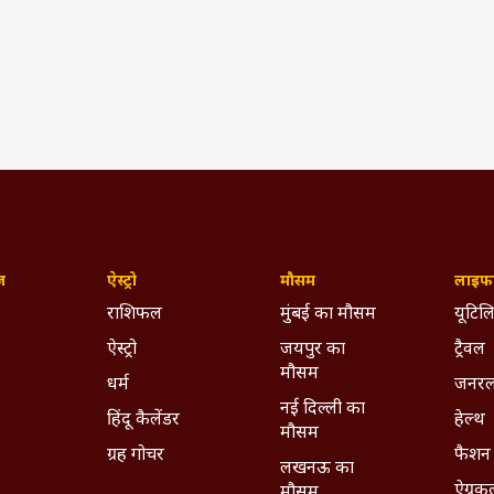
िसाब से हर महीने 55 रुपये से 200 रुपये का योगदान करना होता है. अगर
ैं तो आपको हर महीने 55 रुपये देने होंगे. 30 साल वालों को 100 रुपये और 
कीम में रजिस्ट्रेशन कराने के लिए आपके आपके सेविंग बैंक अकाउंट या जनधन 
सके अलावा आपके पास आधार कार्ड और एक वैध मोबाइल नंबर होना चाहिए.
 हर दिन हो रहा 20,000 करोड़ का लेनदेन, जानें क्या बोले PM Modi?
 मार्केट कैप, 2.21 लाख करोड़ का हुआ नुकसान
(IST)
han Yojana
Jan Dhan Account Open
Jandhan Khata
ज़
ऐस्ट्रो
मौसम
लाइफस
dhan Khata Bank
Jandhan Khata Kya Hota Hai
राशिफल
मुंबई का मौसम
यूटिलि
hata Kaise Khulega
Jan Dhan Kisan Yojana
ऐस्ट्रो
जयपुर का
ट्रैवल
मौसम
धर्म
जनरल
ywhere - Download ABPLIVE on
Android
and
iOS
now!
नई दिल्ली का
हिंदू कैलेंडर
हेल्थ
मौसम
ग्रह गोचर
फैशन
लखनऊ का
ऐग्रक
मौसम