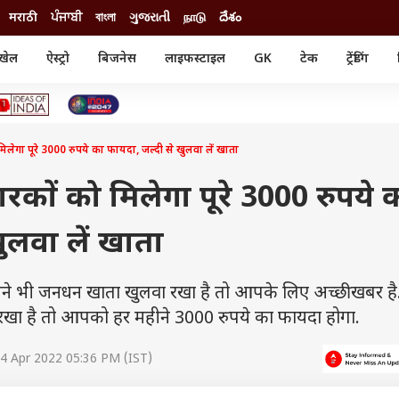
मराठी
ਪੰਜਾਬੀ
বাংলা
ગુજરાતી
நாடு
దేశం
खेल
ऐस्ट्रो
बिजनेस
लाइफस्टाइल
GK
टेक
ट्रेंडिंग
ंजन
ऑटो
खेल
ुड
कार
क्रिकेट
री सिनेमा
टेक्नोलॉजी
शिक्षा
ल सिनेमा
गा पूरे 3000 रुपये का फायदा, जल्दी से खुलवा लें खाता
मोबाइल
रिजल्ट
्रिटीज
चैटजीपीटी
नौकरी
ी
ों को मिलेगा पूरे 3000 रुपये 
गैजेट
वेब स्टोरीज
ुलवा लें खाता
यूटिलिटी न्यूज़
कल्चर
फैक्ट चेक
भी जनधन खाता खुलवा रखा है तो आपके लिए अच्छी खबर है
रखा है तो आपको हर महीने 3000 रुपये का फायदा होगा.
4 Apr 2022 05:36 PM (IST)