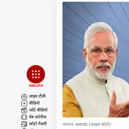
एक्सप्लोरर
लाइव टीवी
वीडियो
पर्सनल
शॉर्ट वीडियो
वेब स्टोरीज
टॉप
फोटो गैलरी
जनधन अकाउंट (फाइल फोटो)
हॅलो गेस्ट