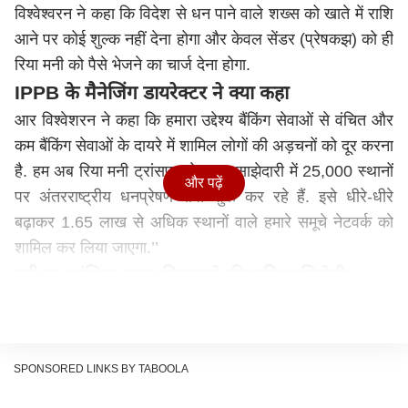
विश्वेश्वरन ने कहा कि विदेश से धन पाने वाले शख्स को खाते में राशि
आने पर कोई शुल्क नहीं देना होगा और केवल सेंडर (प्रेषकझ) को ही
रिया मनी को पैसे भेजने का चार्ज देना होगा.
IPPB के मैनेजिंग डायरेक्टर ने क्या कहा
आर विश्वेशरन ने कहा कि हमारा उद्देश्य बैंकिंग सेवाओं से वंचित और
कम बैंकिंग सेवाओं के दायरे में शामिल लोगों की अड़चनों को दूर करना
है. हम अब रिया मनी ट्रांसफर के साथ साझेदारी में 25,000 स्थानों
और पढ़ें
पर अंतरराष्ट्रीय धनप्रेषण सेवा शुरू कर रहे हैं. इसे धीरे-धीरे
बढ़ाकर 1.65 लाख से अधिक स्थानों वाले हमारे समूचे नेटवर्क को
शामिल कर लिया जाएगा.’’
पूरी या आंशिक रकम निकालने की सुविधा मिलेगी
डाक विभाग के तहत संचालित पेमेंट बैंक आईपीपीबी के शीर्ष
अधिकारी ने कहा कि इस सेवा के माध्यम से धन पाने वालों के पास
अपनी पसंद के आधार पर पूरा धन या आंशिक राशि निकालने का
SPONSORED LINKS BY TABOOLA
विकल्प होगा.
आईपीपीबी खाते में भेज भी सकते हैं पैसा