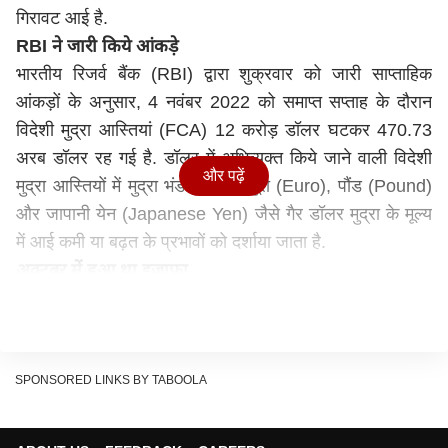
गिरावट आई है.
RBI ने जारी किये आंकड़े
भारतीय रिजर्व बैंक (RBI) द्वारा शुक्रवार को जारी साप्ताहिक
आंकड़ों के अनुसार, 4 नवंबर 2022 को समाप्त सप्ताह के दौरान
विदेशी मुद्रा आस्तियां (FCA) 12 करोड़ डॉलर घटकर 470.73
अरब डॉलर रह गई है. डॉलर में अभिव्यक्त किये जाने वाली विदेशी
और पढ़ें
मुद्रा आस्तियों में मुद्रा भंडार में रखे यूरो (Euro), पौंड (Pound)
और जापानी येन (Japanese Yen) जैसे गैर डॉलर मुद्रा के मूल्य
में आई कमी या बढ़त के प्रभावों को दर्शाया जाता है.
अक्टूबर में हुआ था इजाफा
आरबीआई के अनुसार, 28 अक्टूबर 2022 को खत्म हुए हफ्ते में
विदेशी मुद्रा भंडार में 6.561 अरब डॉलर का इजाफा देखने को मिला
है और ये बढ़कर 531.081 अरब डॉलर पर जा पहुंचा है. इससे पहले
हफ्ते में विदेशी मुद्रा भंडार 3.847 अरब डॉलर घटकर 524.52
SPONSORED LINKS BY TABOOLA
अरब डॉलर तक जा गिरा था.
इस कारण आई गिरावट