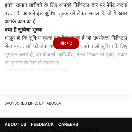
इनसे सामान खरीदने के लिए आपको डिजिटल तोर पर पेमेंट करना
पड़ता है. आपको इस सुविधा शुल्क को लेकर सवाल है, तो ये खबर
आपके काम की है.
क्या है सुविधा शुल्क
मालूम हो कि सुविधा शुल्क एक ऐसा शुल्क है जो उपभोक्ता डिजिटल
और पढ़ें
सेवा प्रदाताओं को सेवा या उनके द्वारा दी जाने वाली सुविधा के लिए
भुगतान करते हैं, जो बिजली, ब्रॉडबैंड, रेलवे टिकट या हवाई टिकट
के भुगतान के लिए हो सकता है.
IRCTC ले रही 10 फीसदी शुल्क
बता दें कि रेल मंत्रालय के तहत आने वाली रेलवे टिकट वेबसाइट
आईआरसीटीसी (IRCTC) 10 फीसदी तक का सुविधा शुल्क ले रही
है. इसी तरह के शुल्क ऑनलाइन मूवी टिकट (Movie Tickets
Online) बुक करने, राज्य सरकार की वेबसाइट पर सफारी या स्कूल
SPONSORED LINKS BY TABOOLA
शुल्क का भुगतान करने के लिए लगाए जा रहे हैं. क्रेडिट कार्ड
(Credit Card) का उपयोग करने वाले यूजर को बैंकों और नेटवर्क
ABOUT US
FEEDBACK
CAREERS
प्रदाताओं द्वारा व्यापारियों पर लगाए अतिरिक्त शुल्क का भुगतान