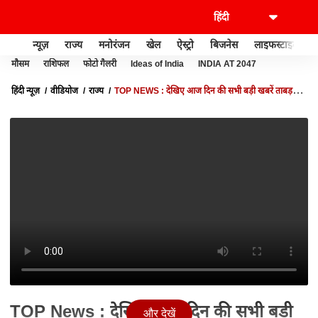
न्यूज़
राज्य
मनोरंजन
खेल
ऐस्ट्रो
बिजनेस
लाइफस्टाइल
मौसम
राशिफल
फोटो गैलरी
Ideas of India
INDIA AT 2047
हिंदी न्यूज़
वीडियोज
राज्य
TOP NEWS : देखिए आज दिन की सभी बड़ी खबरें ताबड़तोड़
अंदाज में | TOP HEADLINES | UTTARAKHAND UP NEWS
TOP News : देखिए आज दिन की सभी बड़ी
और देखें