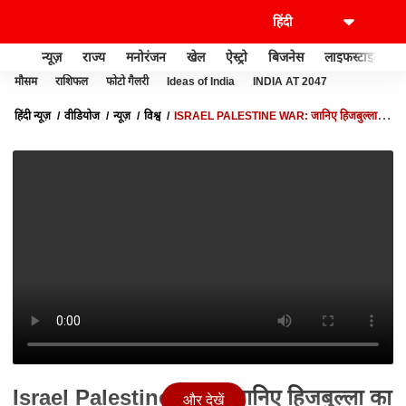
न्यूज़
राज्य
मनोरंजन
खेल
ऐस्ट्रो
बिजनेस
लाइफस्टाइल
मौसम
राशिफल
फोटो गैलरी
Ideas of India
INDIA AT 2047
हिंदी न्यूज़
वीडियोज
न्यूज़
विश्व
ISRAEL PALESTINE WAR: जानिए हिजबुल्ला का
भूतकाल... भविष्य और वर्तमानकल! | ABP NEWS
Israel Palestine War: जानिए हिजबुल्ला का
और देखें