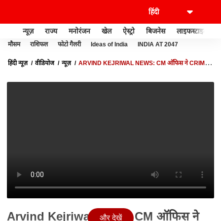
न्यूज़
राज्य
मनोरंजन
खेल
ऐस्ट्रो
बिजनेस
लाइफस्टाइल
मौसम
राशिफल
फोटो गैलरी
Ideas of India
INDIA AT 2047
हिंदी न्यूज़
वीडियोज
न्यूज़
ARVIND KEJRIWAL NEWS: CM ऑफिस ने CRIME
BRANCH पर लगाया रिसीविंग नहीं देने का आरोप
Arvind Kejriwal News: CM ऑफिस ने
और देखें