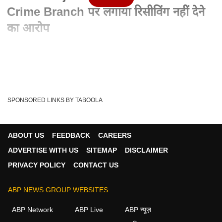
Crime Branch पर लगाया रिसीविंग नहीं देने
का आरोप
Written By :
एबीपी न्यूज वेब डेस्क
04 Feb 2024 10:49 PM (IST)
साल 2024 के लोकसभा चुनाव को लेकर संभल लोकसभा सीट पर सांसद
जावेद अली के बेटे और संभल विधानसभा सीट से...
see more
SPONSORED LINKS BY TABOOLA
Kejriwal
ArvindKejriwal
Edsummons
Tags :
Kejriwalatest
ABOUT US
FEEDBACK
CAREERS
ADVERTISE WITH US
SITEMAP
DISCLAIMER
PRIVACY POLICY
CONTACT US
न्यूज़ वीडियोज
ABP NEWS GROUP WEBSITES
न्यूज़
ABP Network
ABP Live
ABP न्यूज़