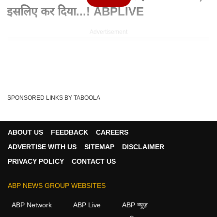
इसलिए कर दिया...! ABPLIVE
Advertisement
SPONSORED LINKS BY TABOOLA
ABOUT US
FEEDBACK
CAREERS
ADVERTISE WITH US
SITEMAP
DISCLAIMER
PRIVACY POLICY
CONTACT US
Written By :
ABP Live Focus
ABP NEWS GROUP WEBSITES
10 Jun 2026 05:10 PM (IST)
नीले ड्रम में बंद होने का था डर, इसी लिए पति ने की पत्नी की हत्या,
ABP Network
ABP Live
ABP न्यूज़
मुजफ्फरनगर जाकर जलाया, 10 साल की...
see more