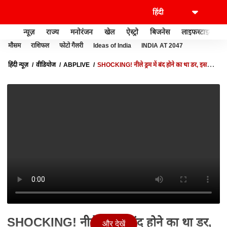
न्यूज़
राज्य
मनोरंजन
खेल
ऐस्ट्रो
बिजनेस
लाइफस्टाइल
मौसम
राशिफल
फोटो गैलरी
Ideas of India
INDIA AT 2047
हिंदी न्यूज़
वीडियोज
ABPLIVE
SHOCKING! नीले ड्रम में बंद होने का था डर, इसलिए
कर दिया...! ABPLIVE
SHOCKING! नीले ड्रम में बंद होने का था डर,
और देखें