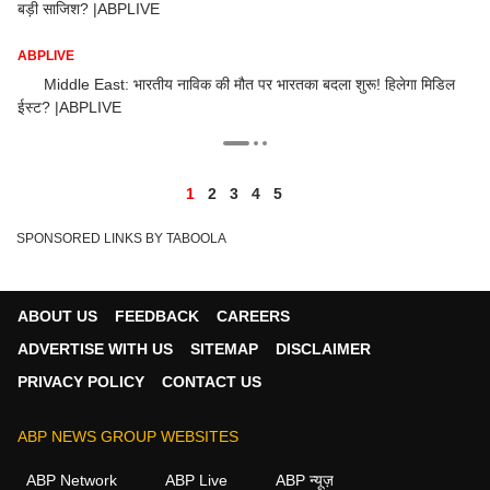
बड़ी साजिश? |ABPLIVE
वी
ABPLIVE
का
Middle East: भारतीय नाविक की मौत पर भारतका बदला शुरू! हिलेगा मिडिल
ईस्ट? |ABPLIVE
बड
1
2
3
4
5
SPONSORED LINKS BY TABOOLA
ABOUT US
FEEDBACK
CAREERS
ADVERTISE WITH US
SITEMAP
DISCLAIMER
PRIVACY POLICY
CONTACT US
ABP NEWS GROUP WEBSITES
ABP Network
ABP Live
ABP न्यूज़