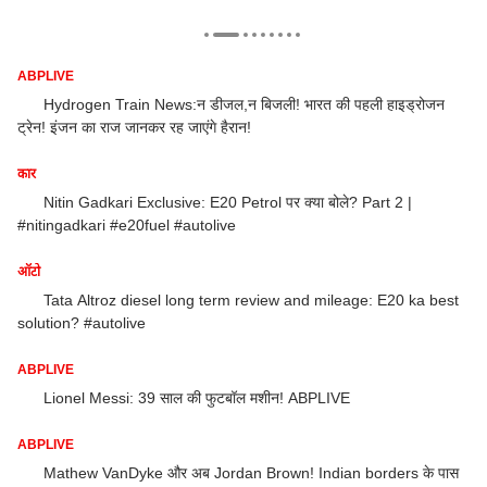
ABPLIVE
का
Hydrogen Train News:न डीजल,न बिजली! भारत की पहली हाइड्रोजन
ट्रेन! इंजन का राज जानकर रह जाएंगे हैरान!
#e
कार
AB
Nitin Gadkari Exclusive: E20 Petrol पर क्या बोले? Part 2 |
#nitingadkari #e20fuel #autolive
का
ऑटो
Tata Altroz diesel long term review and mileage: E20 ka best
De
solution? #autolive
AB
ABPLIVE
Lionel Messi: 39 साल की फुटबॉल मशीन! ABPLIVE
सह
ABPLIVE
AB
Mathew VanDyke और अब Jordan Brown! Indian borders के पास