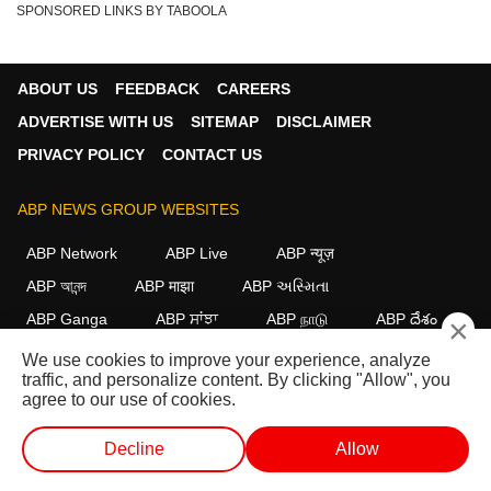
SPONSORED LINKS BY TABOOLA
ABOUT US
FEEDBACK
CAREERS
ADVERTISE WITH US
SITEMAP
DISCLAIMER
PRIVACY POLICY
CONTACT US
ABP NEWS GROUP WEBSITES
ABP Network
ABP Live
ABP न्यूज़
ABP আনন্দ
ABP माझा
ABP અસ્મિતા
ABP Ganga
ABP ਸਾਂਝਾ
ABP நாடு
ABP దేశం
×
We use cookies to improve your experience, analyze
FOLLOW US
traffic, and personalize content. By clicking "Allow", you
agree to our use of cookies.
Decline
Allow
This website follows the
DNPA Code of Ethics.
Copyright@2026.
All rights reserved.
वेब स्टोरीज
वीडियो
लाइव टीवी
शॉर्ट वीडियोज