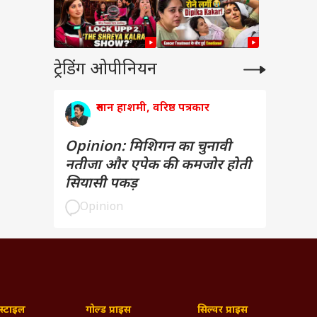
ट्रेडिंग ओपीनियन
रुमान हाशमी, वरिष्ठ पत्रकार
Opinion: मिशिगन का चुनावी
नतीजा और एपेक की कमजोर होती
सियासी पकड़
Opinion
्टाइल
गोल्ड प्राइस
सिल्वर प्राइस