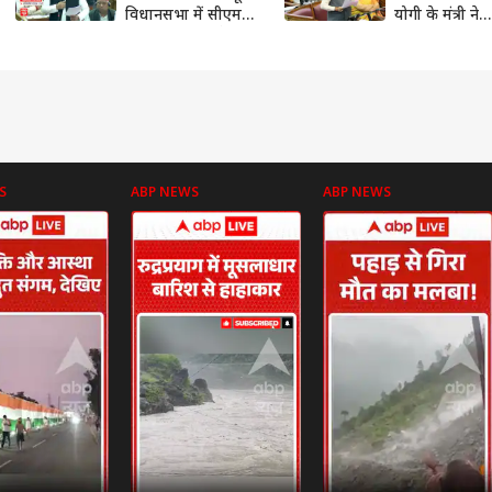
विधानसभा में सीएम
योगी के मंत्री ने
योगी और अखिलेश
विधानसभा में दि
यादव का आमने-सामने
जवाब
| ABP News
S
ABP NEWS
ABP NEWS