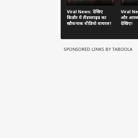
लोन EMI
कैलकुलेटर
Viral News: देखिए
Viral Ne
पिन कोड
किन्नौर में लैंडस्लाइड का
और आस्था
सोने की
खौफनाक वीडियो वायरल!
देखिए!
कीमत
चांदी की
कीमत
AQI
SPONSORED LINKS BY TABOOLA