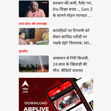
सरकार की कमी, पैलेट गन,
ान से गिरी बिजली,
साल के खिलाड़ी की
6% शिक्षा बजट..., Gen Z
; वीडियो वायरल
या
के सामने मोहन भागवत का
कबूलनामा
उत्तर प्रदेश और उत्तराखंड
कांवड़ियों पर टिप्पणी को
लेकर साजिद रशीदी पर
ीत दीपके ने CJP में
भड़के BJP विधायक, NSA
ये बड़ा पद, 13 नेताओं
लगाने की मांग
फ़ुटबॉल
्या मिला?
आसमान से गिरी बिजली,
24 साल के खिलाड़ी की
मौत; वीडियो वायरल