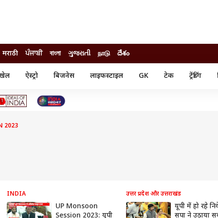
मराठी
ਪੰਜਾਬੀ
বাংলা
ગુજરાતી
நாடு
దేశం
खेल
ऐस्ट्रो
बिजनेस
लाइफस्टाइल
GK
टेक
ट्रेंडिंग
ंजन
ऑटो
खेल
ुड
कार
क्रिकेट
री सिनेमा
टेक्नोलॉजी
शिक्षा
ल सिनेमा
 2023
मोबाइल
रिजल्ट
्रिटीज
चैटजीपीटी
नौकरी
ी
गैजेट
वेब स्टोरीज
यूटिलिटी न्यूज़
कल्चर
फैक्ट चेक
INDIA
उत्तर प्रदेश और उत्तराखंड
UP Monsoon
यूपी में हो रहे न
Session 2023: यूपी
सपा ने उठाया स