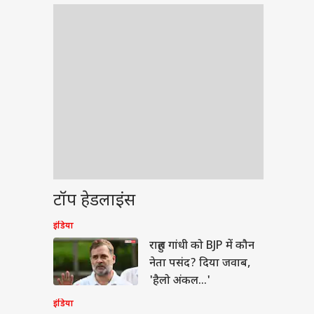
टॉप हेडलाइंस
इंडिया
बॉल
राहुल गांधी को BJP में कौन
नेता पसंद? दिया जवाब,
'हैलो अंकल...'
इंडिया