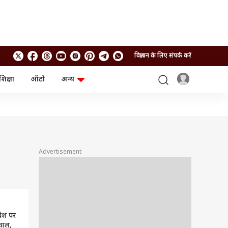
विज्ञापन के लिए संपर्क करें
शिक्षा
ऑटो
अन्य
बिजनेस
लाइफस्टाइल
पर्सनल फाइनेंस
स्वास्थ्य
स्टॉक मार्केट
ट्रैवल
म्यूचुअल फंड्स
फूड
क्रिप्टो
फैशन
आईपीओ
Health and Fitness
Advertisement
फोटो गैलरी
जनरल नॉलेज
वीडियो
िवेश पर
वाल,