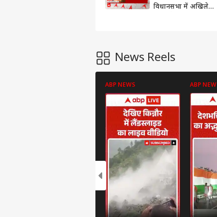
फोटो गैलरी
विधानसभा में अखिलेश
पॉडकास्ट्स
यादव ने लगाई आरोपों
की झड़ी, सीएम योगी
मूवी रिव्यू
दिया करारा जवाब
ओपिनियन
News Reels
यूजफुल
पर्सनल लोन
EMI
ABP NEWS
ABP NEW
कैलकुलेटर
कम्पैटिबिलिटी
कैलकुलेटर
कार लोन
EMI
कैलकुलेटर
बीएमआई
कैलकुलेटर
होम लोन
EMI
कैलकुलेटर
एज
कैलकुलेटर
एजुकेशन