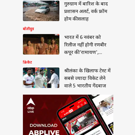
लंका के खिलाफ टेस्ट में
गुरुग्राम में बारिश के बाद
 ज्यादा विकेट लेने वाले
प्रशासन अलर्ट, वर्क फ्रॉम
रतीय गेंदबाज
ा
होम की सलाह
बॉलीवुड
भारत में 6 नवंबर को
रिलीज नहीं होगी रणबीर
में सिर्फ 5.67% स्कूलों
कपूर की 'रामायण',
पहली से 12वीं तक की
ई, सरकार ने दी
प्रोड्यूसर ने बताई चौंकाने
क्रिकेट
कारी
वाली वजह
श्रीलंका के खिलाफ टेस्ट में
सबसे ज्यादा विकेट लेने
वाले 5 भारतीय गेंदबाज