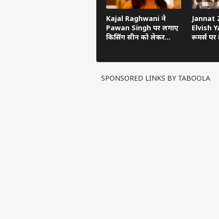
Kajal Raghwani ने
Jannat Z
Pawan Singh पर लगाए
Elvish Ya
किसिंग सीन को लेकर
रूमर्स पर त
गंभीर आरोप, Bhojpuri
का सच ब
Bawaal में खुलासा
SPONSORED LINKS BY TABOOLA