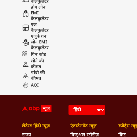
कैलकुलेटर
होम लोन
EMI
कैलकुलेटर
एज
कैलकुलेटर
एजुकेशन
लोन EMI
कैलकुलेटर
पिन कोड
सोने की
कीमत
चांदी की
कीमत
AQI
लेटेस्ट हिंदी न्यूज़
एंटरटेनमेंट न्यूज़
स्पोर्ट्स न्यू
राज्य
विजुअल स्टोरीज़
क्रिकेट