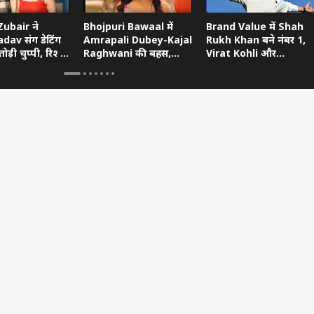
ubair ने
Bhojpuri Bawaal में
Brand Value में Shah
dav संग डेटिंग
Amrapali Dubey-Kajal
Rukh Khan बने नंबर 1,
ोड़ी चुप्पी, रिश्ते
Raghwani की बहस,
Virat Kohli और
ताया
Pawan Singh गुस्से में
Ranveer Singh को छोड़ा
छोड़ गए शो
पीछे