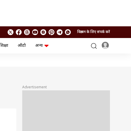
विज्ञापन के लिए संपर्क करें
शिक्षा
ऑटो
अन्य
बिजनेस
लाइफस्टाइल
पर्सनल फाइनेंस
स्वास्थ्य
स्टॉक मार्केट
ट्रैवल
म्यूचुअल फंड्स
फूड
क्रिप्टो
फैशन
आईपीओ
Health and Fitness
Advertisement
फोटो गैलरी
जनरल नॉलेज
वीडियो