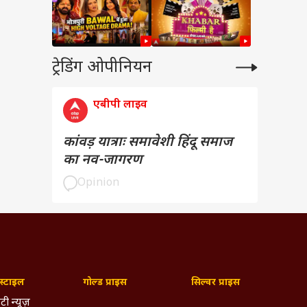
ट्रेडिंग ओपीनियन
एबीपी लाइव
कांवड़ यात्राः समावेशी हिंदू समाज
का नव-जागरण
Opinion
्टाइल
गोल्ड प्राइस
सिल्वर प्राइस
टी न्यूज़