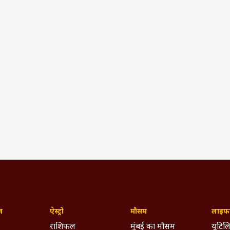
ज़
ऐस्ट्रो
मौसम
लाइफस
राशिफल
मुंबई का मौसम
यूटिलि