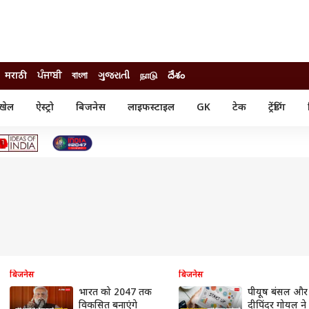
मराठी
ਪੰਜਾਬੀ
বাংলা
ગુજરાતી
நாடு
దేశం
खेल
ऐस्ट्रो
बिजनेस
लाइफस्टाइल
GK
टेक
ट्रेंडिंग
ंजन
ऑटो
खेल
ुड
कार
क्रिकेट
री सिनेमा
टेक्नोलॉजी
शिक्षा
ल सिनेमा
मोबाइल
रिजल्ट
्रिटीज
चैटजीपीटी
नौकरी
ी
गैजेट
वेब स्टोरीज
यूटिलिटी न्यूज़
कल्चर
फैक्ट चेक
बिजनेस
बिजनेस
भारत को 2047 तक
पीयूष बंसल और
विकसित बनाएंगे
दीपिंदर गोयल ने