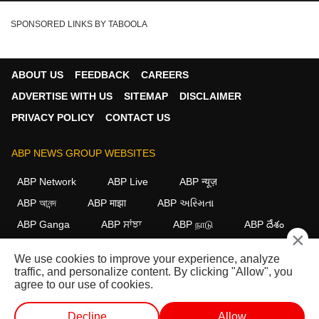
SPONSORED LINKS BY TABOOLA
ABOUT US
FEEDBACK
CAREERS
ADVERTISE WITH US
SITEMAP
DISCLAIMER
PRIVACY POLICY
CONTACT US
ABP NEWS GROUP WEBSITES
ABP Network
ABP Live
ABP न्यूज़
ABP আনন্দ
ABP माझा
ABP અસ્મિતા
ABP Ganga
ABP ਸਾਂਝਾ
ABP நாடு
ABP దేశం
×
FOLLOW US
We use cookies to improve your experience, analyze
traffic, and personalize content. By clicking "Allow", you
agree to our use of cookies.
This website follows the
DNPA Code of Ethics.
Copyright@2026.
Decline
Allow