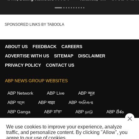
SPONSORED LINKS BY TABOOLA
ABOUT US
FEEDBACK
CAREERS
ADVERTISE WITH US
SITEMAP
DISCLAIMER
PRIVACY POLICY
CONTACT US
ABP NEWS GROUP WEBSITES
ABP Network
ABP Live
ABP न्यूज़
ABP আনন্দ
ABP माझा
ABP અસ્મિતા
ABP Ganga
ABP ਸਾਂਝਾ
ABP நாடு
ABP దేశం
×
FOLLOW US
We use cookies to improve your experience, analyze
traffic, and personalize content. By clicking "Allow", you
agree to our use of cookies.