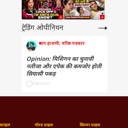
ट्रेडिंग ओपीनियन
रुमान हाशमी, वरिष्ठ पत्रकार
Opinion: मिशिगन का चुनावी
नतीजा और एपेक की कमजोर होती
सियासी पकड़
Opinion
्टाइल
गोल्ड प्राइस
सिल्वर प्राइस