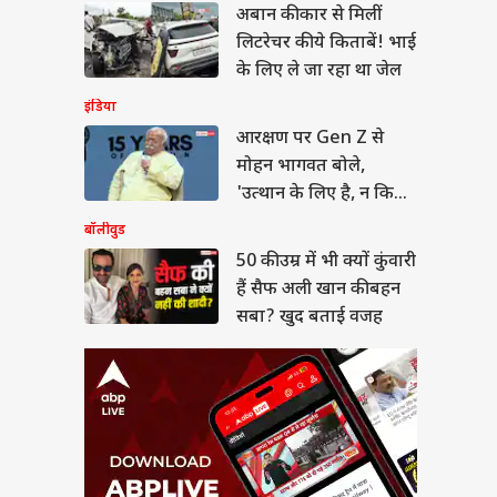
अबान की कार से मिलीं
 उम्र में भी क्यों कुंवारी
 सैफ अली खान की बहन
लिटरेचर की ये किताबें! भाई
? खुद बताई वजह
के लिए ले जा रहा था जेल
इंडिया
आरक्षण पर Gen Z से
मोहन भागवत बोले,
बंप के साथ प्रेग्नेंट
'उत्थान के लिए है, न कि
ला का डांस वीडियो
कोई...'
बॉलीवुड
ल, माधुरी दीक्षित के
 पर लगाए ठुमके
50 की उम्र में भी क्यों कुंवारी
हैं सैफ अली खान की बहन
सबा? खुद बताई वजह