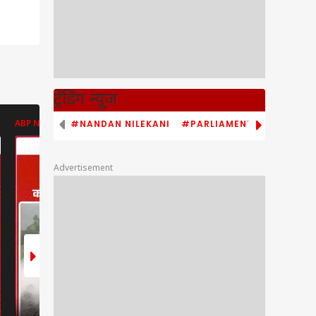
ट्रेंडिंग न्यूज
#NANDAN NILEKANI
#PARLIAMENT MONSOON S
ABP NEWS
ABP NEWS
ABP NEWS
Advertisement