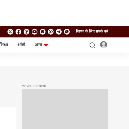
विज्ञापन के लिए संपर्क करें
शिक्षा
ऑटो
अन्य
बिजनेस
लाइफस्टाइल
पर्सनल फाइनेंस
स्वास्थ्य
स्टॉक मार्केट
ट्रैवल
म्यूचुअल फंड्स
फूड
क्रिप्टो
फैशन
आईपीओ
Health and Fitness
Advertisement
फोटो गैलरी
जनरल नॉलेज
वीडियो