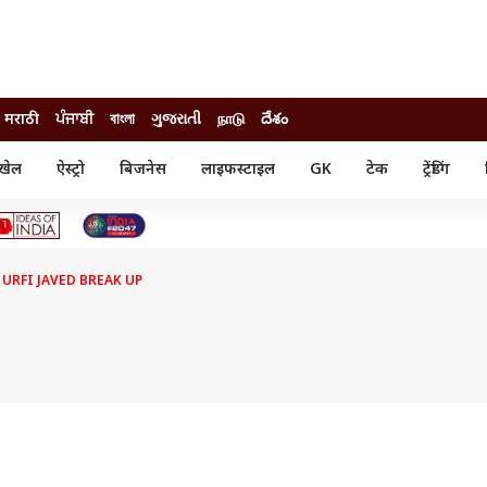
मराठी
ਪੰਜਾਬੀ
বাংলা
ગુજરાતી
நாடு
దేశం
खेल
ऐस्ट्रो
बिजनेस
लाइफस्टाइल
GK
टेक
ट्रेंडिंग
ंजन
ऑटो
खेल
ुड
कार
क्रिकेट
री सिनेमा
टेक्नोलॉजी
शिक्षा
ल सिनेमा
URFI JAVED BREAK UP
मोबाइल
रिजल्ट
्रिटीज
चैटजीपीटी
नौकरी
ी
गैजेट
वेब स्टोरीज
यूटिलिटी न्यूज़
कल्चर
फैक्ट चेक