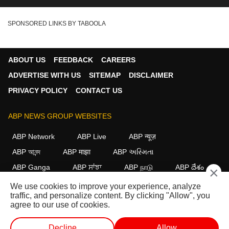
SPONSORED LINKS BY TABOOLA
ABOUT US
FEEDBACK
CAREERS
ADVERTISE WITH US
SITEMAP
DISCLAIMER
PRIVACY POLICY
CONTACT US
ABP NEWS GROUP WEBSITES
ABP Network
ABP Live
ABP न्यूज़
ABP আনন্দ
ABP माझा
ABP અસ્મિતા
ABP Ganga
ABP ਸਾਂਝਾ
ABP நாடு
ABP దేశం
×
We use cookies to improve your experience, analyze
FOLLOW US
traffic, and personalize content. By clicking "Allow", you
agree to our use of cookies.
Decline
Allow
This website follows the
DNPA Code of Ethics.
Copyright@2026.