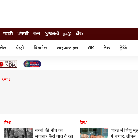
मराठी
ਪੰਜਾਬੀ
বাংলা
ગુજરાતી
நாடு
దేశం
खेल
ऐस्ट्रो
बिजनेस
लाइफस्टाइल
GK
टेक
ट्रेंडिंग
ंजन
ऑटो
खेल
ुड
कार
क्रिकेट
री सिनेमा
टेक्नोलॉजी
शिक्षा
ल सिनेमा
 RATE
मोबाइल
रिजल्ट
्रिटीज
चैटजीपीटी
नौकरी
ी
गैजेट
वेब स्टोरीज
यूटिलिटी न्यूज़
कल्चर
फैक्ट चेक
हेल्थ
हेल्थ
बच्चों की मौत को
भारत में शिशु मृत्
लगातार कैसे मात दे रहा
में सुधार, लेकि