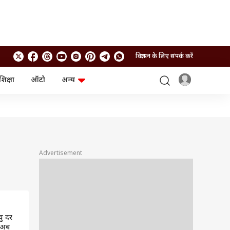
विज्ञापन के लिए संपर्क करें
शिक्षा
ऑटो
अन्य
बिजनेस
लाइफस्टाइल
पर्सनल फाइनेंस
स्वास्थ्य
स्टॉक मार्केट
ट्रैवल
म्यूचुअल फंड्स
फूड
क्रिप्टो
फैशन
आईपीओ
Health and Fitness
Advertisement
फोटो गैलरी
जनरल नॉलेज
वीडियो
यु दर
न अब