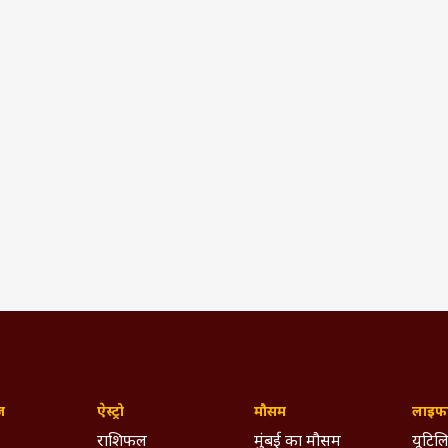
ज़
ऐस्ट्रो
मौसम
लाइफस
राशिफल
मुंबई का मौसम
यूटिलि