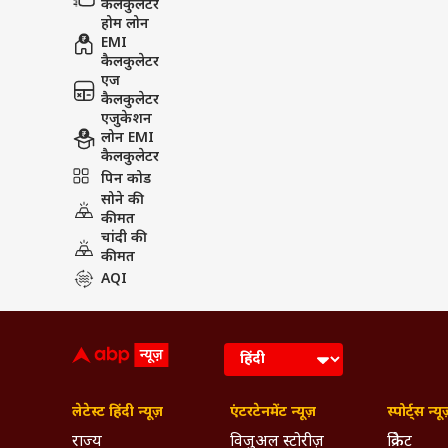
कैलकुलेटर
होम लोन
EMI
कैलकुलेटर
एज
कैलकुलेटर
एजुकेशन
लोन EMI
कैलकुलेटर
पिन कोड
सोने की
कीमत
चांदी की
कीमत
AQI
लेटेस्ट हिंदी न्यूज़
एंटरटेनमेंट न्यूज़
स्पोर्ट्स न्यू
राज्य
विजुअल स्टोरीज़
क्रिकेट