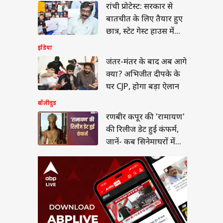
ीर कपूर की 'रामायण'
रांची प्रोटेस्ट: सरकार से
िलीज डेट हुई कंफर्म,
बातचीत के लिए तैयार हुए
ं- कब सिनेमाघरों में देगी
या
तक
छात्र, स्टेट गेस्ट हाउस में
होगी बात
इंडिया
जंतर-मंतर के बाद अब आगे
क्या? अभिजीत दीपके के
 NEET-UG में ‘टू-स्टेज
घर CJP, होगा बड़ा ऐलान
मूला’ से पेपर लीक पर
गी लगाम?
बॉलीवुड
रणबीर कपूर की 'रामायण'
की रिलीज डेट हुई कंफर्म,
जानें- कब सिनेमाघरों में
देगी दस्तक