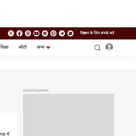
विज्ञापन के लिए संपर्क करें
शिक्षा
ऑटो
अन्य
बिजनेस
लाइफस्टाइल
पर्सनल फाइनेंस
स्वास्थ्य
स्टॉक मार्केट
ट्रैवल
म्यूचुअल फंड्स
फूड
क्रिप्टो
फैशन
आईपीओ
Health and Fitness
Advertisement
फोटो गैलरी
जनरल नॉलेज
वीडियो
माह में