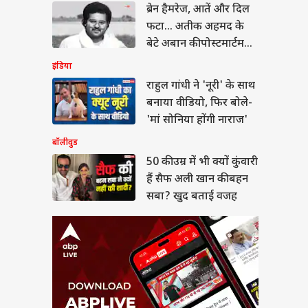
ब्रेन हैमरेज, आतें और दिल
ी उम्र में भी क्यों कुंवारी
 सैफ अली खान की बहन
फटा... अतीक अहमद के
? खुद बताई वजह
बेटे अबान की पोस्टमार्टम
रिपोर्ट
इंडिया
राहुल गांधी ने 'नूरी' के साथ
बनाया वीडियो, फिर बोले-
बंप के साथ प्रेग्नेंट
'मां सोनिया होंगी नाराज'
ला का डांस वीडियो
बॉलीवुड
ल, माधुरी दीक्षित के
 पर लगाए ठुमके
50 की उम्र में भी क्यों कुंवारी
हैं सैफ अली खान की बहन
सबा? खुद बताई वजह