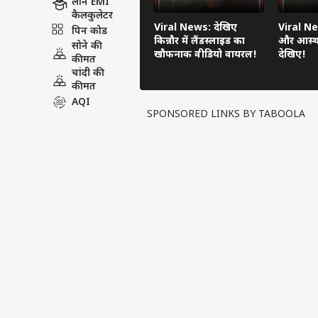
लोन EMI
कैलकुलेटर
Viral News: देखिए
Viral Ne
पिन कोड
किन्नौर में लैंडस्लाइड का
और आस्था
सोने की
खौफनाक वीडियो वायरल!
देखिए!
कीमत
चांदी की
कीमत
AQI
SPONSORED LINKS BY TABOOLA