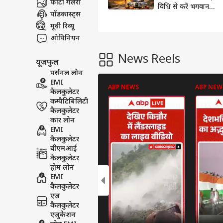
फोटो गैलरी
विधि से करें भगवान
पॉडकास्ट्स
शिव की पूजा, बनने
लगेंगे हर रुके हुए काम
मूवी रिव्यू
ओपिनियन
News Reels
यूजफुल
पर्सनल लोन
EMI
ABP NEWS
ABP NEW
कैलकुलेटर
कम्पैटिबिलिटी
कैलकुलेटर
कार लोन
EMI
कैलकुलेटर
बीएमआई
कैलकुलेटर
होम लोन
EMI
कैलकुलेटर
एज
कैलकुलेटर
एजुकेशन