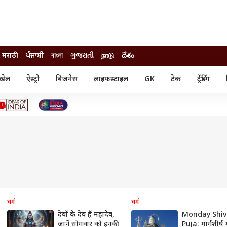
मराठी
ਪੰਜਾਬੀ
বাংলা
ગુજરાતી
நாடு
దేశం
खेल
ऐस्ट्रो
बिजनेस
लाइफस्टाइल
GK
टेक
ट्रेंडिंग
ंजन
ऑटो
खेल
ुड
कार
क्रिकेट
री सिनेमा
टेक्नोलॉजी
शिक्षा
ल सिनेमा
मोबाइल
रिजल्ट
्रिटीज
चैटजीपीटी
नौकरी
ी
गैजेट
वेब स्टोरीज
यूटिलिटी न्यूज़
कल्चर
फैक्ट चेक
धर्म
धर्म
देवों के देव हैं महादेव,
Monday Shiv
जानें सोमवार को इनकी
Puja: मार्गशीर्ष 