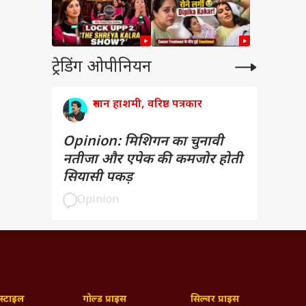
ट्रेडिंग ओपीनियन
रुमान हाशमी, वरिष्ठ पत्रकार
Opinion: मिशिगन का चुनावी
नतीजा और एपेक की कमजोर होती
सियासी पकड़
Opinion
्टाइल
गोल्ड प्राइस
सिल्वर प्राइस