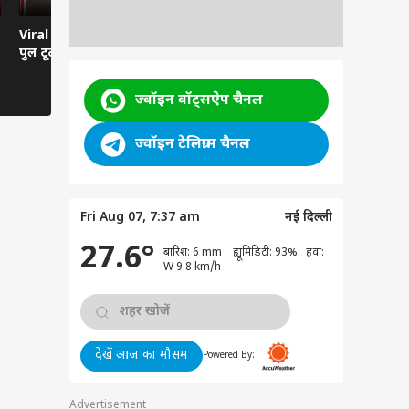
Viral News: दरदपुरा में
Viral Video: हवा से बातें
Viral Video:
पुल टूटा, हाईवे ठप
करती कार... रील्स का ऐसा
तबेला? सिस्ट
भूत?
तमाशबीन!
ज्वॉइन वॉट्सऐप चैनल
ज्वॉइन टेलिग्राम चैनल
Fri Aug 07, 7:37 am
नई दिल्ली
27.6°
बारिश: 6 mm ह्यूमिडिटी: 93% हवा:
W 9.8 km/h
देखें आज का मौसम
Powered By:
Advertisement