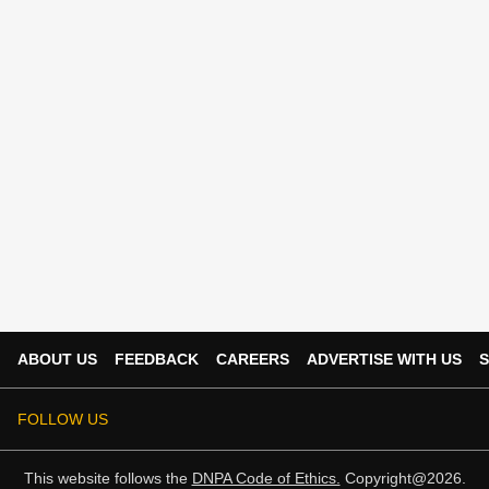
ABOUT US
FEEDBACK
CAREERS
ADVERTISE WITH US
S
FOLLOW US
This website follows the
DNPA Code of Ethics.
Copyright@2026.