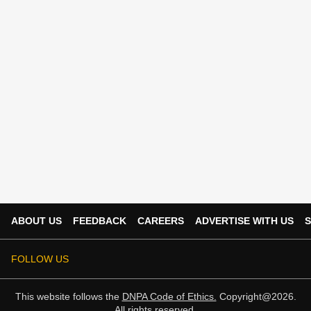
ABOUT US
FEEDBACK
CAREERS
ADVERTISE WITH US
S
FOLLOW US
This website follows the
DNPA Code of Ethics.
Copyright@2026.
All rights reserved.