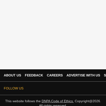
ABOUT US
FEEDBACK
CAREERS
ADVERTISE WITH US
S
FOLLOW US
This website follows the
DNPA Code of Ethics.
Copyright@2026.
All rights reserved.