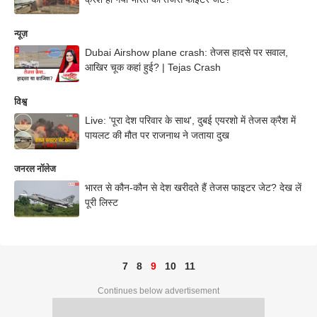
न्यूज़
Dubai Airshow plane crash: तेजस हादसे पर सवाल,
आखिर चूक कहां हुई? | Tejas Crash
विश्व
Live: 'पूरा देश परिवार के साथ', दुबई एयरशो में तेजस क्रैश में
पायलट की मौत पर राजनाथ ने जताया दुख
जनरल नॉलेज
भारत से कौन-कौन से देश खरीदते हैं तेजस फाइटर जेट? देख लें
पूरी लिस्ट
7
8
9
10
11
Continues below advertisement