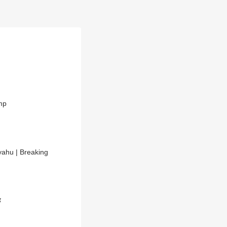
 आतंकी | Netanyahu | Trump
anyahu | Breaking
ह