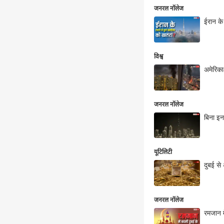
जनरल नॉलेज
ईरान के
विश्व
अमेरिका
जनरल नॉलेज
बिना इन
यूटिलिटी
दुबई से
जनरल नॉलेज
रमजान म