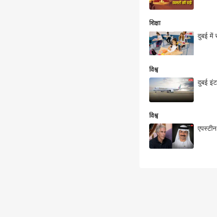
शिक्षा
दुबई मे
विश्व
दुबई इं
विश्व
एपस्टीन