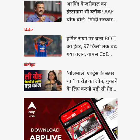
माल' एक्ट्रेस के ऊपर
भूषण
अरविंद केजरीवाल का
 करोड़ का लोन, चुकाने
इंस्टाग्राम भी ब्लॉक! AAP
िए करनी पड़ी सी ग्रेड
या
ें
चीफ बोले- 'मोदी सरकार
के सामने घुटने न टेके
क्रिकेट
META'
हर्षित राणा पर चला BCCI
का हंटर, 97 किलो तक बढ़
यसभा में किस बात पर
गया वजन, वापस CoE
न रिजिजू से भिड़ गए
, बोले- 'ये मेरा
भेजा
बॉलीवुड
कार...'
'गोलमाल' एक्ट्रेस के ऊपर
था 1 करोड़ का लोन, चुकाने
के लिए करनी पड़ी सी ग्रेड
फिल्में