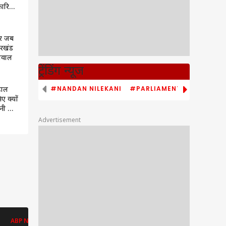
कारियों
र जब
ारखंड
सवाल
ट्रेंडिंग न्यूज
#NANDAN NILEKANI
#PARLIAMENT MONSOON S
हाल
ए क्यों
नी बाढ़
t
Advertisement
ABP NEWS
ABP NEWS
ABP NEWS