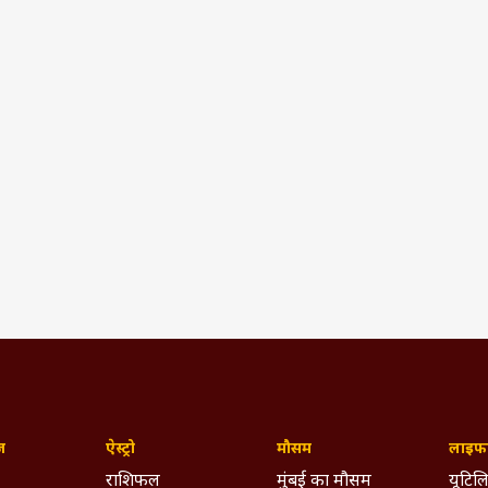
ज़
ऐस्ट्रो
मौसम
लाइफस
राशिफल
मुंबई का मौसम
यूटिलि