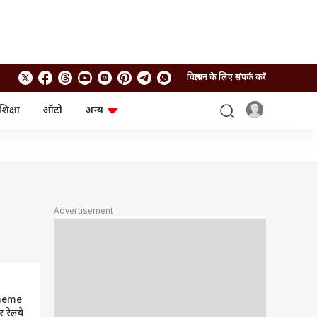
विज्ञापन के लिए संपर्क करें
शिक्षा
ऑटो
अन्य
बिजनेस
लाइफस्टाइल
पर्सनल फाइनेंस
स्वास्थ्य
स्टॉक मार्केट
ट्रैवल
म्यूचुअल फंड्स
फूड
क्रिप्टो
फैशन
आईपीओ
Health and Fitness
Advertisement
फोटो गैलरी
जनरल नॉलेज
वीडियो
heme
 रेलवे