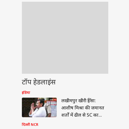
टॉप हेडलाइंस
इंडिया
वुड
लखीमपुर खीरी हिंसा:
आशीष मिश्रा की जमानत
शर्तों में ढील से SC का
इनकार, क्या बोले प्रशांत
दिल्ली NCR