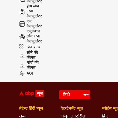
कैलकुलेटर
होम लोन
EMI
कैलकुलेटर
एज
कैलकुलेटर
एजुकेशन
लोन EMI
कैलकुलेटर
पिन कोड
सोने की
कीमत
चांदी की
कीमत
AQI
लेटेस्ट हिंदी न्यूज़
एंटरटेनमेंट न्यूज़
स्पोर्ट्स न्यू
राज्य
विजुअल स्टोरीज़
क्रिकेट