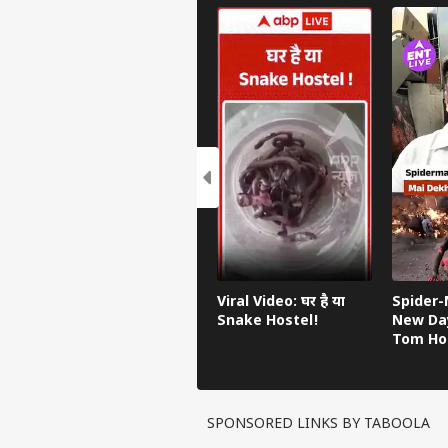
Viral Video: घर है या
Spider
Snake Hostel!
New Da
Tom Hol
जीता दिल,
Marvel 
SPONSORED LINKS BY TABOOLA