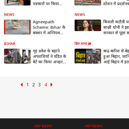
पत्रकारों पर किया
स्टेशन में प्रदर्शन
हमला | Agnipath
ने लगाई आग
Sceheme Protest
NEWS
NEWS
Agneepath
बिजली कटौती प
Scheme: Bihar के
साक्षी धोनी ने झ
बक्सर में अग्निपथ
सरकार से पूछा 
योजना को लेकर
प्रदर्शन, टायर जलाकर
BIHAR
बिन मांगा ज्ञान
जताया विरोध
गृह प्रवेश के बहाने
बाढ़-बारिश से बे
अपराधियों ने पंडित के
हुआ बिहार, जानि
बेटे का किया अपहरण,
आई बिहार में इत
मांगी लाखों की फिरौती
? | ABP Uncu
Explainer
1
2
3
4
ABP NEWS
ABP NEWS