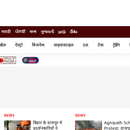
मराठी
ਪੰਜਾਬੀ
বাংলা
ગુજરાતી
நாடு
దేశం
खेल
ऐस्ट्रो
बिजनेस
लाइफस्टाइल
GK
टेक
ट्रेंडिंग
ंजन
ऑटो
खेल
ुड
कार
क्रिकेट
री सिनेमा
टेक्नोलॉजी
शिक्षा
ल सिनेमा
मोबाइल
रिजल्ट
्रिटीज
चैटजीपीटी
नौकरी
ी
गैजेट
वेब स्टोरीज
यूटिलिटी न्यूज़
कल्चर
फैक्ट चेक
NEWS
NEWS
बिहार के दानापुर में
Agnipath Sc
प्रदर्शनकारियों ने
Protest: दानापुर