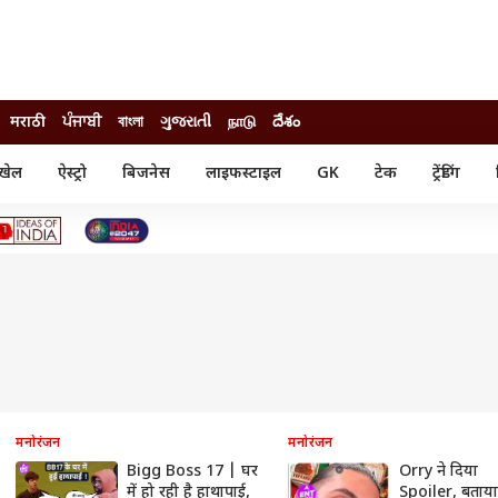
मराठी
ਪੰਜਾਬੀ
বাংলা
ગુજરાતી
நாடு
దేశం
खेल
ऐस्ट्रो
बिजनेस
लाइफस्टाइल
GK
टेक
ट्रेंडिंग
ंजन
ऑटो
खेल
ुड
कार
क्रिकेट
री सिनेमा
टेक्नोलॉजी
शिक्षा
ल सिनेमा
मोबाइल
रिजल्ट
्रिटीज
चैटजीपीटी
नौकरी
ी
गैजेट
वेब स्टोरीज
यूटिलिटी न्यूज़
कल्चर
फैक्ट चेक
मनोरंजन
मनोरंजन
Bigg Boss 17 | घर
Orry ने दिया
में हो रही है हाथापाई,
Spoiler, बताय