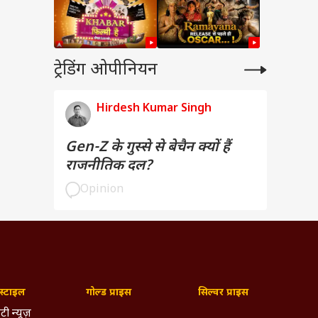
ट्रेडिंग ओपीनियन
Hirdesh Kumar Singh
Gen-Z के गुस्से से बेचैन क्यों हैं
राजनीतिक दल?
Opinion
्टाइल
गोल्ड प्राइस
सिल्वर प्राइस
टी न्यूज़