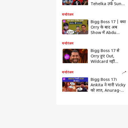
Tehelka उर्फ Sunny
Arya? Arun |
Abhishek | ENT
मनोरंजन
LIVE
Bigg Boss 17 | क्या
Orry के बाद अब
Show में Abdu
Rozik लेंगे Entry ?
मनोरंजन
Bigg Boss 17 से
Orry हुए Out,
Wildcard नहीं
Guest बनकर गए थे !
मनोरंजन
Bigg Boss 17।
Ankita ने मारी Vicky
को लात, Anurag-
Arun की लड़ाई में बंद
हुआ Kitchen ! |
ENT LIVE