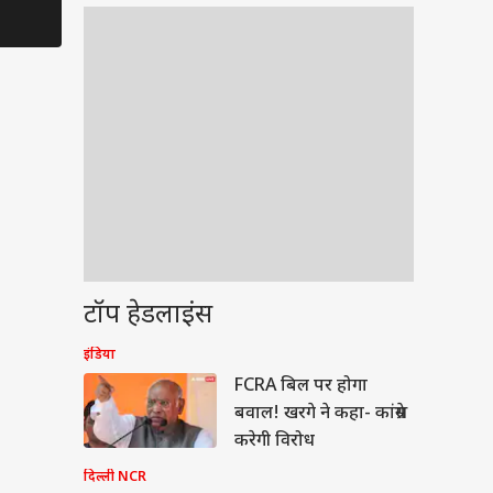
तस्वीरें वायरल, Dating
Nirahua, ब
Rumours फिर तेज
उसी के लायक
टॉप हेडलाइंस
इंडिया
ेट
FCRA बिल पर होगा
बवाल! खरगे ने कहा- कांग्रेस
करेगी विरोध
दिल्ली NCR