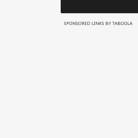
SPONSORED LINKS BY TABOOLA
पर्सनल
टॉप
हॅलो गेस्ट
इंडिय
एडवर्टाइज विथ अस
प्राइवेसी पॉलिसी
कॉन्टैक्ट अस
सेंड फीडबैक