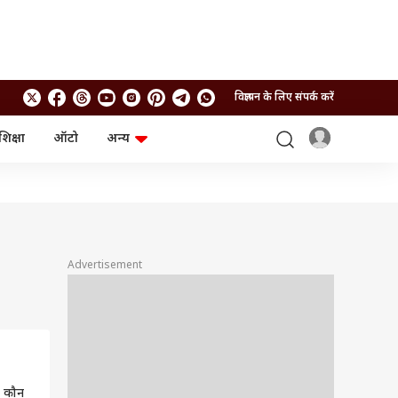
विज्ञापन के लिए संपर्क करें
शिक्षा
ऑटो
अन्य
बिजनेस
लाइफस्टाइल
पर्सनल फाइनेंस
स्वास्थ्य
स्टॉक मार्केट
ट्रैवल
म्यूचुअल फंड्स
फूड
क्रिप्टो
फैशन
आईपीओ
Health and Fitness
Advertisement
फोटो गैलरी
जनरल नॉलेज
वीडियो
ा कौन