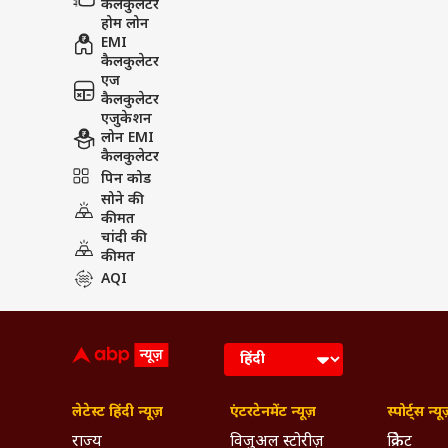
कैलकुलेटर
होम लोन
EMI
कैलकुलेटर
एज
कैलकुलेटर
एजुकेशन
लोन EMI
कैलकुलेटर
पिन कोड
सोने की
कीमत
चांदी की
कीमत
AQI
लेटेस्ट हिंदी न्यूज़
एंटरटेनमेंट न्यूज़
स्पोर्ट्स न्यू
राज्य
विजुअल स्टोरीज़
क्रिकेट