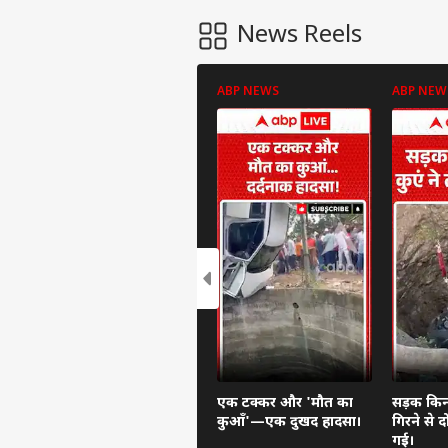
News Reels
ABP NEWS
ABP NEW
एक टक्कर और 'मौत का
सड़क किनार
कुआँ'—एक दुखद हादसा।
गिरने से 
गई।