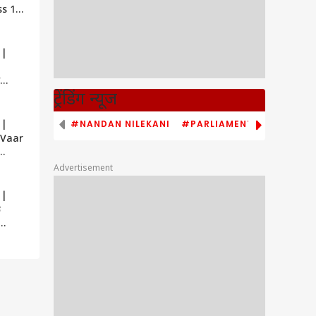
ss 17
 |
हा-
ट्रेंडिंग न्यूज
े Show’
#NANDAN NILEKANI
#PARLIAMENT MONSOON S
 |
 Vaar
Advertisement
rry
 |
े
ठाए
a
mb !