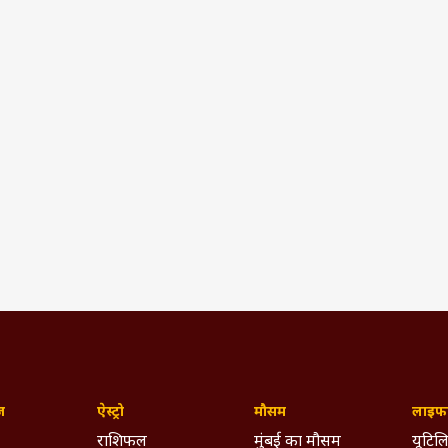
ज़
ऐस्ट्रो
मौसम
लाइफस
राशिफल
मुंबई का मौसम
यूटिलि