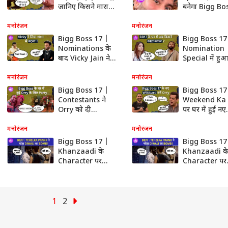
जानिए किसने मारा
बनेगा Bigg Bo
Abhishek Kumar
का Winner ?
को थप्पड़ ?
मनोरंजन
मनोरंजन
Bigg Boss 17 |
Bigg Boss 17
Nominations के
Nomination
बाद Vicky Jain ने
Special में हुआ
लिया Neil Bhatt से
बवाल, किसने क
बदला
‘भाड़ में जाए य
मनोरंजन
मनोरंजन
?
Bigg Boss 17 |
Bigg Boss 17
Contestants ने
Weekend Ka
Orry को दी
पर घर में हुई नए
Housewarming
Wildcard
party, जानिए किसने
Contestant O
मनोरंजन
मनोरंजन
लिया Show से Exit
की Entry !
Bigg Boss 17 |
Bigg Boss 17
Khanzaadi के
Khanzaadi क
Character पर
Character पर
Mannara ने उठाए
Mannara ने उ
सवाल,Tehelka
सवाल,Tehelk
prank ने फोड़ा
prank ने फोड़ा
Diwali का Bomb !
Diwali का Bo
1
2