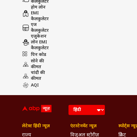
कैलकुलेटर
होम लोन
EMI
कैलकुलेटर
एज
कैलकुलेटर
एजुकेशन
लोन EMI
कैलकुलेटर
पिन कोड
सोने की
कीमत
चांदी की
कीमत
AQI
लेटेस्ट हिंदी न्यूज़
एंटरटेनमेंट न्यूज़
स्पोर्ट्स न्यू
राज्य
विजुअल स्टोरीज़
क्रिकेट