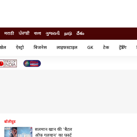
मराठी
ਪੰਜਾਬੀ
বাংলা
ગુજરાતી
நாடு
దేశం
खेल
ऐस्ट्रो
बिजनेस
लाइफस्टाइल
GK
टेक
ट्रेंडिंग
ंजन
ऑटो
खेल
ुड
कार
क्रिकेट
री सिनेमा
टेक्नोलॉजी
शिक्षा
ल सिनेमा
मोबाइल
रिजल्ट
्रिटीज
चैटजीपीटी
नौकरी
ी
गैजेट
वेब स्टोरीज
यूटिलिटी न्यूज़
कल्चर
फैक्ट चेक
बॉलीवुड
सलमान खान की 'बैटल
ऑफ गलवान' का फर्स्ट