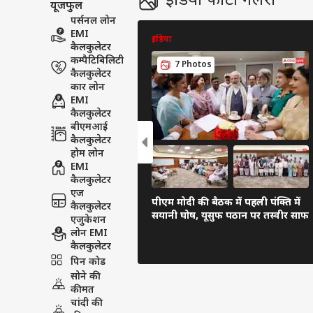
इंडिया फोटो गैलरी
यूजफुल
पर्सनल लोन
EMI
इंडिया
कैलकुलेटर
कम्पैटिबिलिटी
7 Photos
कैलकुलेटर
कार लोन
EMI
कैलकुलेटर
बीएमआई
कैलकुलेटर
होम लोन
EMI
कैलकुलेटर
एज
पीएम मोदी की बैठक में पहली पंक्ति में
कैलकुलेटर
सयानी घोष, यूसुफ पठान पर तस्वीर साफ
एजुकेशन
लोन EMI
कैलकुलेटर
पिन कोड
सोने की
कीमत
चांदी की