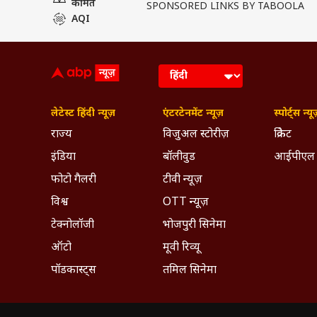
कीमत
SPONSORED LINKS BY TABOOLA
AQI
लेटेस्ट हिंदी न्यूज़
एंटरटेनमेंट न्यूज़
स्पोर्ट्स न्यू
राज्य
विजुअल स्टोरीज़
क्रिकेट
इंडिया
बॉलीवुड
आईपीएल
फोटो गैलरी
टीवी न्यूज़
विश्व
OTT न्यूज़
टेक्नोलॉजी
भोजपुरी सिनेमा
ऑटो
मूवी रिव्यू
पॉडकास्ट्स
तमिल सिनेमा