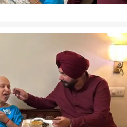
 कार्नर
 आर्टिकल्स
टॉप रील्स
पंजाब
क्रिकेट
ओटी