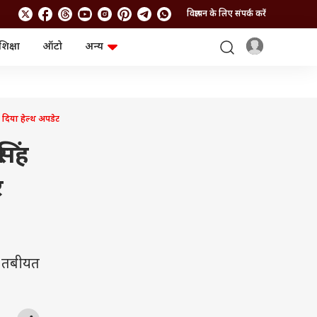
विज्ञापन के लिए संपर्क करें
शिक्षा
ऑटो
अन्य
बिजनेस
लाइफस्टाइल
पर्सनल फाइनेंस
स्वास्थ्य
स्टॉक मार्केट
ट्रैवल
म्यूचुअल फंड्स
फूड
िया हेल्थ अपडेट
क्रिप्टो
फैशन
आईपीओ
Health and Fitness
िंह
फोटो गैलरी
जनरल नॉलेज
र
वीडियो
की तबीयत