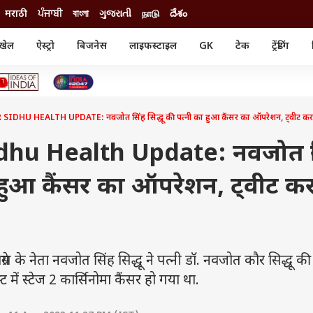
मराठी
ਪੰਜਾਬੀ
বাংলা
ગુજરાતી
நாடு
దేశం
खेल
ऐस्ट्रो
बिजनेस
लाइफस्टाइल
GK
टेक
ट्रेंडिंग
ंजन
ऑटो
खेल
ुड
कार
क्रिकेट
री सिनेमा
टेक्नोलॉजी
शिक्षा
ल सिनेमा
DHU HEALTH UPDATE: नवजोत सिंह सिद्धू की पत्नी का हुआ कैंसर का ऑपरेशन, ट्वीट कर द
मोबाइल
रिजल्ट
्रिटीज
चैटजीपीटी
नौकरी
ी
dhu Health Update: नवजोत स
गैजेट
वेब स्टोरीज
ा हुआ कैंसर का ऑपरेशन, ट्वीट क
यूटिलिटी न्यूज़
कल्चर
फैक्ट चेक
 के नेता नवजोत सिंह सिद्धू ने पत्नी डॉ. नवजोत कौर सिद्धू 
स्ट में स्टेज 2 कार्सिनोमा कैंसर हो गया था.