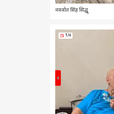
नवजोत सिंह सिद्धू
1
/6
पर्सनल
टॉप
हॅलो गेस्ट
विश्व