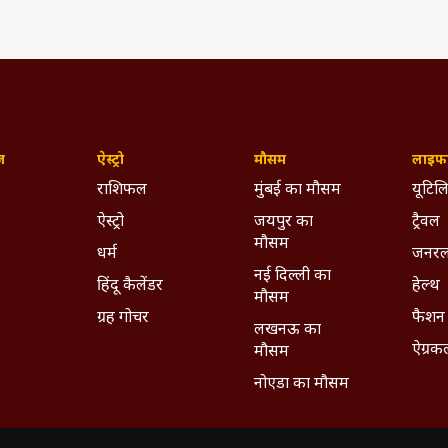
ज़
ऐस्ट्रो
मौसम
लाइफस
राशिफल
मुंबई का मौसम
यूटिलि
ऐस्ट्रो
जयपुर का
ट्रैवल
मौसम
धर्म
जनरल
नई दिल्ली का
हिंदू कैलेंडर
हेल्थ
मौसम
ग्रह गोचर
फैशन
लखनऊ का
ऐग्रक
मौसम
नोएडा का मौसम