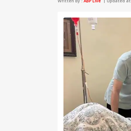
Written By :
ABP Live
| Updated at 