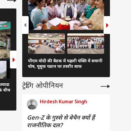
इंडिया
इंडिया
6 Photos
7 Photos
पीएम मोदी की बैठक में पहली पंक्ति में सयानी
बारिश में रा
घोष, यूसुफ पठान पर तस्वीर साफ
शाह खुद थाम
ट्रेडिंग ओपीनियन
्यादा
PM मोदी ने अपने 'दोस्तों' के साथ खेला
सुबह-सुबह बागान पहुंचे P
के बीच
फुटबॉल, शेयर की खूबसूरत तस्वीरें
महिलाओं के साथ तोड़ने ल
पत्तियां, देखें शानदार तस्वीरे
Hirdesh Kumar Singh
Gen-Z के गुस्से से बेचैन क्यों हैं
राजनीतिक दल?