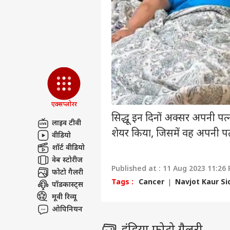
एडवर्टाइज विथ अस
प्राइवेसी पॉलिसी
कॉन्टैक्ट अस
सेंड फीडबैक
भारत
अबाउट अस
लश्क
की इ
दिल्
करियर्स
एक्सप्लोरर
सिद्धू इन दिनों अक्सर अपनी पत्
लाइव टीवी
'देश
शेयर किया, जिसमें वह अपनी पत्न
वीडियो
हाथों
शॉर्ट वीडियो
LOGIN
पर ब
वेब स्टोरीज
Published at : 11 Aug 2023 11:26
फोटो गैलरी
Tags :
Cancer
Navjot Kaur Si
पॉडकास्ट्स
मूवी रिव्यू
ओपिनियन