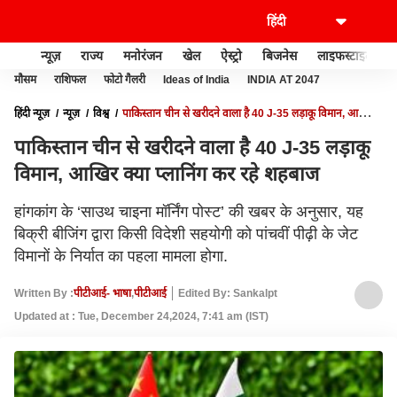
न्यूज़
राज्य
मनोरंजन
खेल
ऐस्ट्रो
बिजनेस
लाइफस्टाइल
मौसम
राशिफल
फोटो गैलरी
Ideas of India
INDIA AT 2047
हिंदी न्यूज़
न्यूज़
विश्व
पाकिस्तान चीन से खरीदने वाला है 40 J-35 लड़ाकू विमान, आखिर
क्या प्लानिंग कर रहे शहबाज
पाकिस्तान चीन से खरीदने वाला है 40 J-35 लड़ाकू
विमान, आखिर क्या प्लानिंग कर रहे शहबाज
हांगकांग के ‘साउथ चाइना मॉर्निंग पोस्ट’ की खबर के अनुसार, यह
बिक्री बीजिंग द्वारा किसी विदेशी सहयोगी को पांचवीं पीढ़ी के जेट
विमानों के निर्यात का पहला मामला होगा.
Written By :
पीटीआई- भाषा
,
पीटीआई
Edited By: Sankalpt
Updated at : Tue, December 24,2024, 7:41 am (IST)