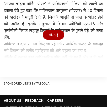
‘साउथ चाइना मॉर्निंग पोस्ट’ ने पाकिस्तानी मीडिया की खबरों का
हवाला देते हुए कहा कि पाकिस्तान वायुसेना (पीएएफ) ने 40 विमानों
की खरीद को मंजूरी दे दी है, जिनकी आपूर्ति दो साल के भीतर होने
की उम्मीद है. इसके अनुसार ये विमान अमेरिकी एफ-16 और
फ्रांसीसी मिराज लड़ाकू विमानों के पाकिस्तान के पुराने बेड़े की जगह
और पढ़ें
लेंगे.
पाकिस्तान द्वारा सामना किए जा रहे गंभीर आर्थिक संकट के बावजूद
नये विमानों की खरीद प्रक्रिया को आगे बढ़ाया जा रहा है.
बीजिंग में इसकी कोई आधिकारिक पुष्टि नहीं की गई है और न ही यहां
के सरकारी मीडिया में इस तरह के सौदे का कोई उल्लेख है। जे-35
को मुख्य रूप से चीनी विमानवाहक पोतों के लिए लड़ाकू जेट माना
जाता है. इस विमान को पिछले महीने झुहाई शहर में आयोजित वार्षिक
एयर शो में प्रदर्शित किया गया था, जिसमें पीएएफ के शीर्ष
SPONSORED LINKS BY TABOOLA
अधिकारियों ने भाग लिया था. चीन वर्तमान में इस क्षेत्र का एकमात्र
देश है जिसने स्टील्थ विमान विकसित किया है.
ABOUT US
FEEDBACK
CAREERS
‘साउथ चाइना मॉर्निंग पोस्ट’ की खबर के अनुसार, पीएएफ प्रमुख