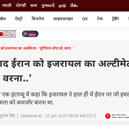
मराठी
ਪੰਜਾਬੀ
বাংলা
ગુજરાતી
நாடு
దేశం
खेल
ऐस्ट्रो
बिजनेस
लाइफस्टाइल
GK
टेक
ट्रेंडिंग
ंजन
ऑटो
खेल
ुड
कार
क्रिकेट
री सिनेमा
टेक्नोलॉजी
शिक्षा
ल सिनेमा
ान को इजरायल का अल्टीमेटम- 'यूरेनियम लौटाओ, वरना..'
मोबाइल
रिजल्ट
्रिटीज
चैटजीपीटी
नौकरी
ी
 बाद ईरान को इजरायल का अल्टीम
गैजेट
वेब स्टोरीज
 वरना..'
यूटिलिटी न्यूज़
कल्चर
फैक्ट चेक
एक इंटरव्यू में कहा कि इजरायल ने हाल ही में ईरान पर जो हम
षमता को कमजोर करना था.
ुतोष सिंह | Updated at : 27 Jun 2025 09:58 AM (IST)