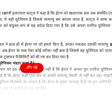
ा
बिहार
इंडिया
क्रिक
क्षा मंत्री इजरायल काट्ज ने कहा है कि ईरान को खतरनाक स्तर तक संवर्धित (
. ये वही यूरेनियम है जिससे परमाणु बम बनाया जाता है. काट्ज ने साफ 
ो संयुक्त रूप से यह संदेश दिया गया है कि उसे अपना एनरिच यूरेनियम 
ों पर कठोर कार्रवाई के
बांकीपुर: हार के बाद BJP
लोकसभा सचिवालय के
आयरल
ें नहीं सुप्रीम कोर्ट,
की बड़ी बैठक, CM सम्राट
निदेशक की संदिग्ध मौत,
लेकर
ायल ने हाल ही में ईरान पर जो हमले किए हैं, उनका मकसद उसकी परमाणु क्ष
 'उन्हें समझाना चाहिए'
वुड
भी रहे, क्या हुआ?
उत्तर प्रदेश और उत्तराखंड
फ्लैट से मिला सुसाइड नोट;
इंडिया
टली,
एग्री
कि अब ईरान के पास ऐसा कोई तरीका नहीं बचा है जिससे वह यूरेनियम को परम
कर्ज के जिक्र ने बढ़ाए सवाल
स ट्रांसफर फैसिलिटी को भी नष्ट कर दिया गया है.
रेनियम भंडार कहां है?
और पढ़ें
इजरायल को इस बात की जानकारी नहीं है कि ईरान ने अपना पूरा एनरिच यूरेनिय
ई है कि ईरान कहीं गुप्त रूप से अपनी परमाणु तैयारी तो नहीं कर रहा. फाइन
थे प्रदीप सिंह रावत?
यूपी: इस वर्ग के करीब रहना
'क्या आपमें हिम्मत है कि...',
मध्य
वुड के पहले 100 करोड़
चाहती है हर पार्टी, आबादी
मल्लिकार्जुन खरगे का
किसा
ुफिया विशेषज्ञों का मानना है कि ईरान के मुख्य परमाणु केंद्रों पर हुए अमेरिक
े वाले 'विलेन' का
कम फिर भी सबकी नजर, ये
राज्यसभा में किरेन रिजिजू
में 
र अब भी काफी हद तक सुरक्षित है.
ा था रिकॉर्ड
हैं सियासी समीकरण?
को चैलेंज
पास अमेरिकी हमले से पहले ट्रकों की हलचल देखी गई थी, जिससे शक है कि ई
. यूरोपीय देशों का यह भी मानना है कि ईरान के पास करीब 408 किलोग्राम हाई