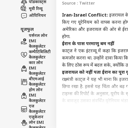
पॉडकास्ट्स
Source : Twitter
इंडिय
मूवी रिव्यू
एडवर्टाइज विथ अस
Iran-Israel Conflict:
इजरायल के र
ओपिनियन
प्राइवेसी पॉलिसी
किए गए यूरेनियम को वापस करना होगा
यूजफुल
अमेरिका और इजरायल की ओर से ईरान क
कॉन्टैक्ट अस
पर्सनल लोन
होगा.
सेंड फीडबैक
EMI
छात्र
ईरान के पास परमाणु बम नहीं
कैलकुलेटर
अबाउट अस
पक्ष म
काट्ज ने एक इंटरव्यू में कहा कि इजर
कम्पैटिबिलिटी
कहा-
बॉली
करियर्स
कैलकुलेटर
कमजोर करना था. उन्होंने दावा किया 
कार लोन
के लिए ठोस रूप में बदल सके, क्योंकि उ
EMI
इजरायल को नहीं पता ईरान का पूरा यू
कैलकुलेटर
बीएमआई
रक्षा मंत्री काट्ज ने यह भी माना कि 
कैलकुलेटर
छिपा रखा है. इससे यह चिंता और बढ़ ग
कौन 
होम लोन
बॉली
टाइम्स की रिपोर्ट के अनुसार, यूरोप के ख
EMI
LOGIN
कमान
कैलकुलेटर
के बावजूद उसका संवर्धित यूरेनियम भंडा
बनाय
एज
कैलकुलेटर
रिपोर्ट में बताया गया कि फोर्डो के 
एजुकेशन
यूरेनियम पहले ही वहां से हटा लिया था
लोन EMI