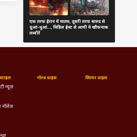
ी सेना
एक तरफ ईरान में मातम, दूसरी तरफ बारुद से
ईरान के हमले
सा कोई
धुआं-धुआं…, मिडिल ईस्ट से आयी ये खौफनाक
179 उड़ानें र
तस्वीरें
फंसे यात्री
ाफ कहा
ाने का
र्रवाई
्टाइल
गोल्ड प्राइस
सिल्वर प्राइस
टी न्यूज़
 नॉलेज
ल्चर