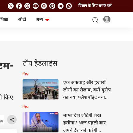
विज्ञापन के लिए संपर्क करें
शिक्षा
ऑटो
अन्य
बिजनेस
लाइफस्टाइल
पर्सनल फाइनेंस
स्वास्थ्य
स्टॉक मार्केट
ट्रैवल
म्यूचुअल फंड्स
फूड
क्रिप्टो
फैशन
आईपीओ
Health and Fitness
टॉप हेडलाइंस
ेटम-
फोटो गैलरी
जनरल नॉलेज
विश्व
एक अफवाह और हजारों
वीडियो
लोगों का सैलाब, क्यों यूरोप
ले किए
का नया फ्लैशपॉइंट बना
स्पेन का स्यूटा?
विश्व
बांग्लादेश लौटेंगी शेख
हसीना? आज पहली बार
अपने देश को करेंगी