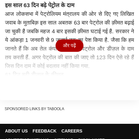
इस साल 63 दिन बढ़े पेट्रोल के दाम
आज लोकसभा में पेट्रोलियम मंत्रालय की ओर से दिए गए लिखित
जवाब के मुताबिक़ इस साल अबतक 63 बार पेट्रोल की क़ीमत बढ़ाई
जा चुकी है जबकि महज 4 बार इसकी क़ीमत घटाई गई है. सरकार ने
ये आंकड़ा 1 जनवरी से 9 जुलाई तक का पेश किया है. जैसा कि हम
और पढ़ें
जानते हैं कि अब तेल कंपनियां रोज़ाना पेट्रोल और डीज़ल के दाम
तय करती हैं. अगर पेट्रोल की बात की जाए तो 123 दिन ऐसे रहे हैं
जिस दिन दाम में कोई बदलाव नहीं किया गया.
61 दिन बढ़ी डीज़ल के क़ीमत
इसी तरह 61 दिन ऐसे रहे जिस दिन डीज़ल की क़ीमत में बढोत्तरी की
गई जबकि मात्र 4 दिन ऐसे थे जब क़ीमत घटाई गई. 125 दिन ऐसे
रहे जब डीज़ल की क़ीमत में कोई बदलाव नहीं किया गया. अगर
पिछले तीन सालों की बात करें तो 2018-19 के दौरान पेट्रोल की
SPONSORED LINKS BY TABOOLA
क़ीमत में 148 बार , 2019- 20 में 89 बार जबकि 2020-21 में 76
बार बढोत्तरी की गई थी. इसी तरह डीज़ल के दाम 2018-19 में 140
ABOUT US
FEEDBACK
CAREERS
बार , 2019-20 में 79 बार जबकि 2020-21 के दौरान 73 बार