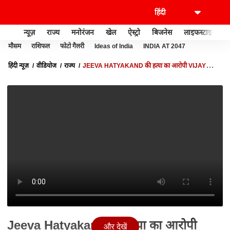
न्यूज़
राज्य
मनोरंजन
खेल
ऐस्ट्रो
बिजनेस
लाइफस्टाइल
मौसम
राशिफल
फोटो गैलरी
Ideas of India
INDIA AT 2047
हिंदी न्यूज़
वीडियोज
राज्य
JEEVA HATYAKAND की हत्या का आरोपी VIJAY
YADAV का पहले होगा मेडिकल टेस्ट फिर होगी पूछताछ
Jeeva Hatyakand की हत्या का आरोपी
और देखें