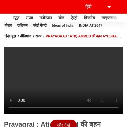
न्यूज़
राज्य
मनोरंजन
खेल
ऐस्ट्रो
बिजनेस
लाइफस्टाइल
मौसम
राशिफल
फोटो गैलरी
Ideas of India
INDIA AT 2047
हिंदी न्यूज़
वीडियोज
राज्य
PRAYAGRAJ : ATIQ AHMED की बहन AYESHA
NOORI की सरेंडर अर्जी पर CGM कोर्ट सुनाएगा फैसला
Prayagraj : Atiq Ahmed की बहन
और देखें