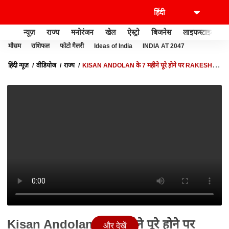
न्यूज़
राज्य
मनोरंजन
खेल
ऐस्ट्रो
बिजनेस
लाइफस्टाइल
मौसम
राशिफल
फोटो गैलरी
Ideas of India
INDIA AT 2047
हिंदी न्यूज़
वीडियोज
राज्य
KISAN ANDOLAN के 7 महीने पूरे होने पर RAKESH
TIKAIT दिया बड़ा बयान
Kisan Andolan के 7 महीने पूरे होने पर
और देखें