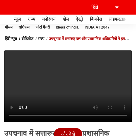
न्यूज़
राज्य
मनोरंजन
खेल
ऐस्ट्रो
बिजनेस
लाइफस्टाइल
मौसम
राशिफल
फोटो गैलरी
Ideas of India
INDIA AT 2047
हिंदी न्यूज़
वीडियोज
राज्य
उपचुनाव में सत्तारूढ़ दल और प्रशासनिक अधिकारियों ने हम
लोगों को बहुत तंग किया- DHANANJAY SINGH
उपचुनाव में सत्तारूढ़ दल और प्रशासनिक
और देखें