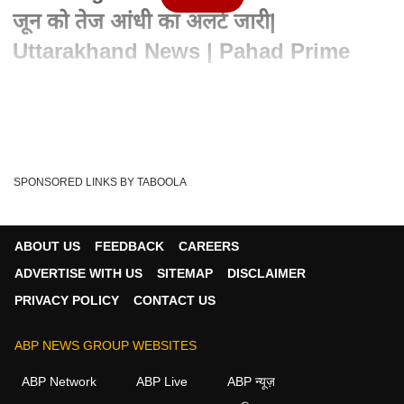
जून को तेज आंधी का अलर्ट जारी|
Uttarakhand News | Pahad Prime
Written By :
ABP Ganga
13 Jun 2023 08:36 PM (IST)
उत्तराखंड में मौसम विभाग का अलर्ट. 14 और 15 जून को तेज आंधी का अलर्ट
जारी. 70 से 80 किमी प्रति घंटा...
see more
SPONSORED LINKS BY TABOOLA
Uttarakhand Local News
Tags :
Uttarakhand Weather Update
Uttarakhand Latest News
ABOUT US
FEEDBACK
CAREERS
Uttarakhand Weather News
Uttarakhand Breaking News
ADVERTISE WITH US
SITEMAP
DISCLAIMER
ABP Ganga LIVE
Uttarakhand News
Pahad Prime
PRIVACY POLICY
CONTACT US
Severe Thunderstorm Alert In Uttarakhand
ABP NEWS GROUP WEBSITES
ABP Network
ABP Live
ABP न्यूज़