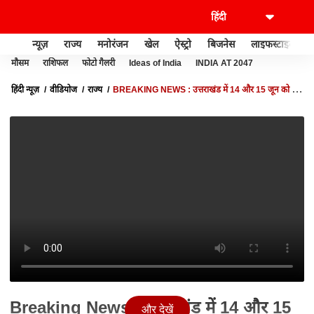
न्यूज़
राज्य
मनोरंजन
खेल
ऐस्ट्रो
बिजनेस
लाइफस्टाइल
मौसम
राशिफल
फोटो गैलरी
Ideas of India
INDIA AT 2047
हिंदी न्यूज़
वीडियोज
राज्य
BREAKING NEWS : उत्तराखंड में 14 और 15 जून को तेज
आंधी का अलर्ट जारी| UTTARAKHAND NEWS | PAHAD PRIME
Breaking News : उत्तराखंड में 14 और 15
और देखें