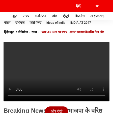
न्यूज़
राज्य
मनोरंजन
खेल
ऐस्ट्रो
बिजनेस
लाइफस्टाइल
मौसम
राशिफल
फोटो गैलरी
Ideas of India
INDIA AT 2047
हिंदी न्यूज़
वीडियोज
राज्य
BREAKING NEWS : आगरा भाजपा के वरिष्ठ नेता और
राज्यसभा सांसद हरद्वार दुबे का निधन... | UP NEWS
Breaking News : आगरा भाजपा के वरिष्ठ
और देखें