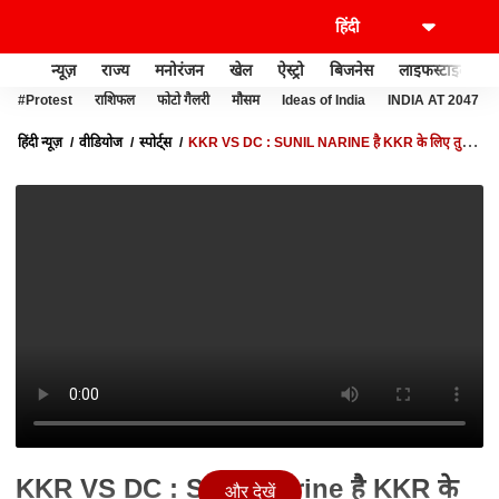
न्यूज़
राज्य
मनोरंजन
खेल
ऐस्ट्रो
बिजनेस
लाइफस्टाइल
#Protest
राशिफल
फोटो गैलरी
मौसम
Ideas of India
INDIA AT 2047
हिंदी न्यूज़
वीडियोज
स्पोर्ट्स
KKR VS DC : SUNIL NARINE है KKR के लिए तुरूप
का इक्का, उनकी इस रणनीति ने तोड़ी है विरोधियों की कमर |
KKR VS DC : Sunil Narine है KKR के
और देखें