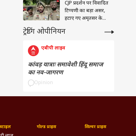
CJP प्रदर्शन पर विवादित
टिप्पणी का बड़ा असर,
हटाए गए अमृतसर के
पुलिस कमिश्नर
ट्रेडिंग ओपीनियन
एबीपी लाइव
कांवड़ यात्राः समावेशी हिंदू समाज
का नव-जागरण
Opinion
्टाइल
गोल्ड प्राइस
सिल्वर प्राइस