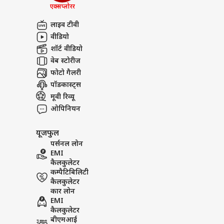
बजट
एक्सप्लोरर
अबाउट अस
DMK
भ्रष्
बॉली
लाइव टीवी
करियर्स
सवा
Sansani: अतीक अहमद के बेटे क
वीडियो
शॉर्ट वीडियो
वेब स्टोरीज
फोटो गैलरी
‘स्प
पॉडकास्ट्स
करोड़
मूवी रिव्यू
LOGIN
सहित
ओपिनियन
भी त
यूजफुल
पर्सनल लोन
EMI
कैलकुलेटर
कम्पैटिबिलिटी
कैलकुलेटर
कार लोन
EMI
कैलकुलेटर
बीएमआई