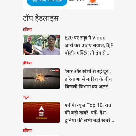
देखें आज का मौसम
a
लंका के खिलाफ टेस्ट में
Powered By:
 ज्यादा विकेट लेने वाले
रतीय गेंदबाज
या
ने दी
टॉप हेडलाइंस
ी
 कांड
इंडिया
E20 पर राहुल ने Video
जारी कर उठाए सवाल, BJP
न हंटर्स बना रही भारतीय
बोली- एक्टिंग तो ढंग से कर
सेना, ऑपरेशन सिंदूर से
लेते
 है इसका कनेक्शन?
इंडिया
'तार और खंभों से रहें दूर',
हरियाणा में बारिश के बीच
बिजली विभाग का अलर्ट
न्यूज़
एबीपी न्यूज़ Top 10, रात
की बड़ी खबरें: पढ़ें- देश-
दुनिया की सभी बड़ी खबरें
एक साथ - रात
इंडिया