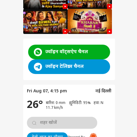
ज्वॉइन वॉट्सऐप चैनल
ज्वॉइन टेलिग्राम चैनल
लाल का
Fri Aug 07, 4:15 pm
नई दिल्ली
ेट
26°
बारिश: 0 mm ह्यूमिडिटी: 95% हवा: N
rder
11.7 km/h
cher
ham