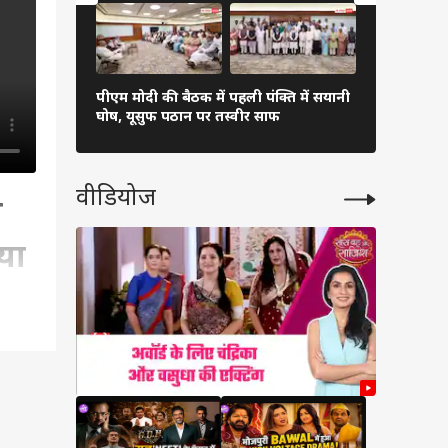
पीएम मोदी की बैठक में पहली पंक्ति में सयानी
बारिश में रा
घोष, यूसुफ पठान पर तस्वीर साफ
शाह खुद थाम
वीडियोज
ा
या
चैट,
त से