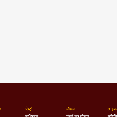
ज़
ऐस्ट्रो
मौसम
लाइफस