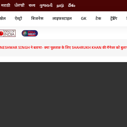
मराठी
ਪੰਜਾਬੀ
বাংলা
ગુજરાતી
நாடு
దేశం
खेल
ऐस्ट्रो
बिजनेस
लाइफस्टाइल
GK
टेक
ट्रेंडिंग
ंजन
ऑटो
खेल
ुड
कार
क्रिकेट
री सिनेमा
टेक्नोलॉजी
शिक्षा
ल सिनेमा
ESHWAR SINGH ने बताया- क्या पूछताछ के लिए SHAHRUKH KHAN की मैनेजर को बुला
मोबाइल
रिजल्ट
्रिटीज
चैटजीपीटी
नौकरी
ी
गैजेट
वेब स्टोरीज
यूटिलिटी न्यूज़
कल्चर
फैक्ट चेक