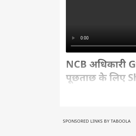
NCB अधिकारी Gy
पूछताछ के लिए S
जाएगा?
Written By :
ABP News Bureau
| 10 No
SPONSORED LINKS BY TABOOLA
NCB के चीफ विजिलेंस ऑफिसर ज्ञान
जिसका खुलासा आज एबीपी न्यूज ने क