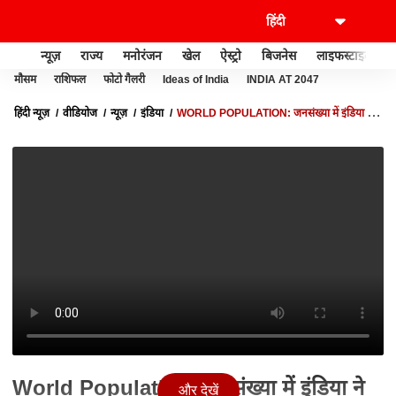
न्यूज़
राज्य
मनोरंजन
खेल
ऐस्ट्रो
बिजनेस
लाइफस्टाइल
मौसम
राशिफल
फोटो गैलरी
Ideas of India
INDIA AT 2047
हिंदी न्यूज़
वीडियोज
न्यूज़
इंडिया
WORLD POPULATION: जनसंख्या में इंडिया ने
चीन को दिया पछाड़, इंडिया में 30 लाख लोग ज़्यादा | ABP NEWS
World Population: जनसंख्या में इंडिया ने
और देखें