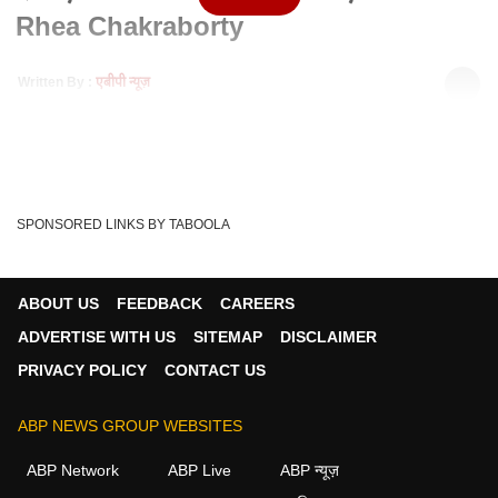
Rhea Chakraborty
Written By :
एबीपी न्यूज़
07 Oct 2020 09:36 PM (IST)
देखिए जब जेल से अपने घर के लिए निकलीं Rhea Chakraborty
Sushant Singh Rajput Call Detail
Tags :
SPONSORED LINKS BY TABOOLA
Sushant Singh Rajput Suicide
Rhea Chakraborty
Sushant Singh Rajput
ABOUT US
FEEDBACK
CAREERS
ADVERTISE WITH US
SITEMAP
DISCLAIMER
PRIVACY POLICY
CONTACT US
ABP NEWS GROUP WEBSITES
ABP Network
ABP Live
ABP न्यूज़