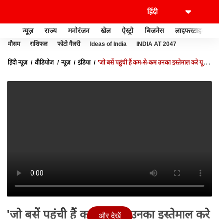
न्यूज़
राज्य
मनोरंजन
खेल
ऐस्ट्रो
बिजनेस
लाइफस्टाइल
मौसम
राशिफल
फोटो गैलरी
Ideas of India
INDIA AT 2047
हिंदी न्यूज़
वीडियोज
न्यूज़
इंडिया
'जो बसें पहुंची हैं कम-से-कम उनका इस्तेमाल करे यूपी
सरकार, राजनीति न हो'- ROBERT VADRA
'जो बसें पहुंची हैं कम-से-कम उनका इस्तेमाल करे
और देखें