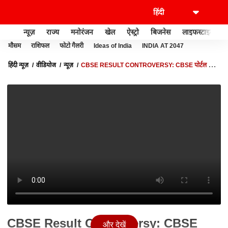
न्यूज़
राज्य
मनोरंजन
खेल
ऐस्ट्रो
बिजनेस
लाइफस्टाइल
मौसम
राशिफल
फोटो गैलरी
Ideas of India
INDIA AT 2047
हिंदी न्यूज़
वीडियोज
न्यूज़
CBSE RESULT CONTROVERSY: CBSE पोर्टल की
तकनीकी दिक्कत से अटकी रीचेकिंग प्रक्रिया | ABP NEWS
CBSE Result Controversy: CBSE
और देखें