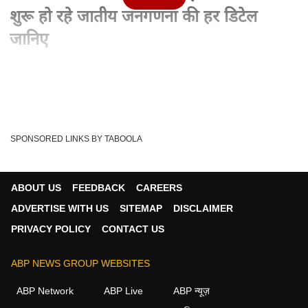
शुरू हो रहे जातीय जनगणना की हर डिटेल
जानिए
Written By :
ABP News Bureau
07 Jan 2023 11:18 AM (IST)
बिहार सरकार अपने खर्चे पर आज से जातीय जनगणना शुरु करने जा रही है.
CM नीतीश कुमार इसके लिए खुद की पी...
see more
SPONSORED LINKS BY TABOOLA
Bihar News LIVE
Bihar Caste Censu
Tags :
Jatiya Janganana Bihar News
Jatiya Janganana In Bihar
ABOUT US
FEEDBACK
CAREERS
ADVERTISE WITH US
SITEMAP
DISCLAIMER
PRIVACY POLICY
CONTACT US
न्यूज़ वीडियोज
ABP NEWS GROUP WEBSITES
न्यूज़
ABP Network
ABP Live
ABP न्यूज़