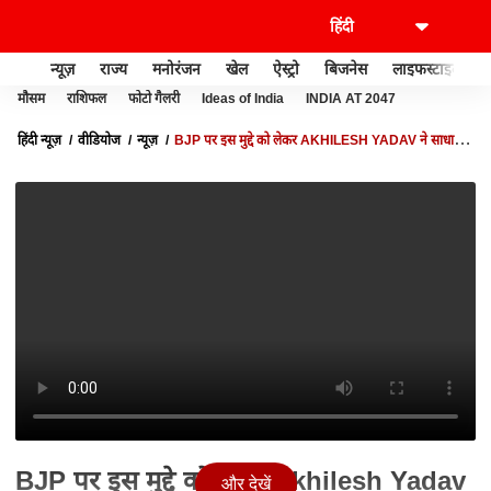
न्यूज़
राज्य
मनोरंजन
खेल
ऐस्ट्रो
बिजनेस
लाइफस्टाइल
मौसम
राशिफल
फोटो गैलरी
Ideas of India
INDIA AT 2047
हिंदी न्यूज़
वीडियोज
न्यूज़
BJP पर इस मुद्दे को लेकर AKHILESH YADAV ने साधा
निशाना, कहा- BJP सबसे ज्यादा धोखा देती है
BJP पर इस मुद्दे को लेकर Akhilesh Yadav
और देखें