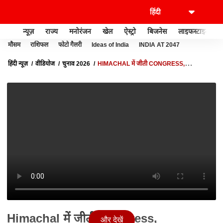
न्यूज़
राज्य
मनोरंजन
खेल
ऐस्ट्रो
बिजनेस
लाइफस्टाइल
मौसम
राशिफल
फोटो गैलरी
Ideas of India
INDIA AT 2047
हिंदी न्यूज़
वीडियोज
चुनाव 2026
HIMACHAL में जीती CONGRESS,
MAHRASHTRA के बाहर SHIV SENA का खुला खाता | BYPOLL RESULTS
Himachal में जीती Congress,
और देखें