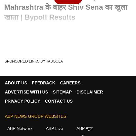
Mahrashtra के बाहर Shiv Sena का खुला
खाता | Bypoll Results
Written By :
ABP News Bureau
02 Nov 2021 07:28 PM (IST)
5 राज्यों में होने वाले विधानसभा चुनाव से पहले हुए उपचुनाव में हिमाचल प्रदेश
की तीनों सीटों पर कांग...
see more
SPONSORED LINKS BY TABOOLA
RJD
JDU
Shiv Sena
Himachal Pradesh
Tags :
Bihar Bypolls
Kusheshwar Sthan
Tarapur Seat
ABOUT US
FEEDBACK
CAREERS
Bihar Bypolls Results
Lok Sabha Bypolls
ADVERTISE WITH US
SITEMAP
DISCLAIMER
PRIVACY POLICY
CONTACT US
ABP NEWS GROUP WEBSITES
ABP Network
ABP Live
ABP न्यूज़