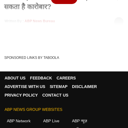
सकता है कारोबार?
Written By :
ABP News Bureau
16 Aug 2020 04:33 PM (IST)
रिलायंस जियो भारत में बैन हो चुके चाइनीज शॉर्ट वीडियो ऐप टिकटॉक में
निवेश करने पर विचार कर रहा है. ...
see more
ByteDance
TikTok
Reliance Jio
Tags :
SPONSORED LINKS BY TABOOLA
ABOUT US
FEEDBACK
CAREERS
ADVERTISE WITH US
SITEMAP
DISCLAIMER
PRIVACY POLICY
CONTACT US
ABP NEWS GROUP WEBSITES
ABP Network
ABP Live
ABP न्यूज़