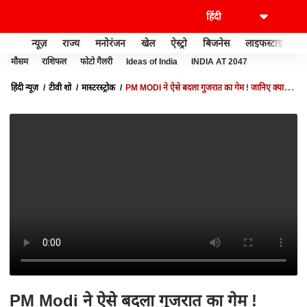
न्यूज़
राज्य
मनोरंजन
खेल
ऐस्ट्रो
बिजनेस
लाइफस्टाइल
मौसम
राशिफल
फोटो गैलरी
Ideas of India
INDIA AT 2047
हिंदी न्यूज़
टीवी शो
मास्टरस्ट्रोक
PM MODI ने ऐसे बदला गुजरात का गेम ! जानिए क्या है
BJP का फ्यूचर प्लान | GUJARAT EXIT POLL
PM Modi ने ऐसे बदला गुजरात का गेम !