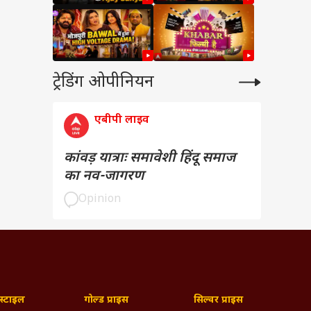
ट्रेडिंग ओपीनियन
एबीपी लाइव
कांवड़ यात्राः समावेशी हिंदू समाज
का नव-जागरण
Opinion
्टाइल
गोल्ड प्राइस
सिल्वर प्राइस