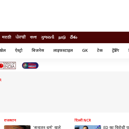
मराठी
ਪੰਜਾਬੀ
বাংলা
ગુજરાતી
நாடு
దేశం
खेल
ऐस्ट्रो
बिजनेस
लाइफस्टाइल
GK
टेक
ट्रेंडिंग
ंजन
ऑटो
खेल
ुड
कार
क्रिकेट
री सिनेमा
टेक्नोलॉजी
शिक्षा
ल सिनेमा
R
मोबाइल
रिजल्ट
्रिटीज
चैटजीपीटी
नौकरी
ी
गैजेट
वेब स्टोरीज
यूटिलिटी न्यूज़
कल्चर
फैक्ट चेक
राजस्थान
दिल्ली NCR
'सनातन धर्म' वाले
ED का विरोधी पार