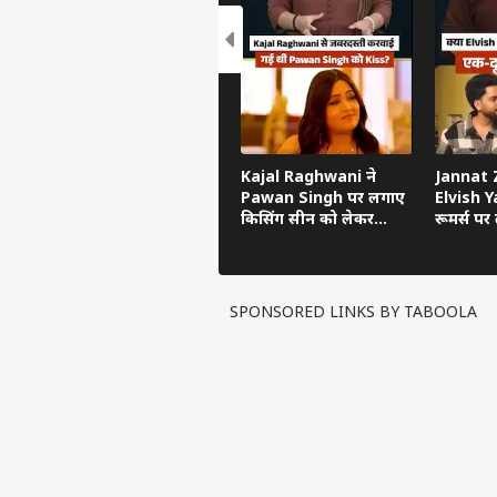
Kajal Raghwani ने
Jannat Z
Pawan Singh पर लगाए
Elvish Ya
किसिंग सीन को लेकर
रूमर्स पर त
गंभीर आरोप, Bhojpuri
का सच ब
Bawaal में खुलासा
SPONSORED LINKS BY TABOOLA