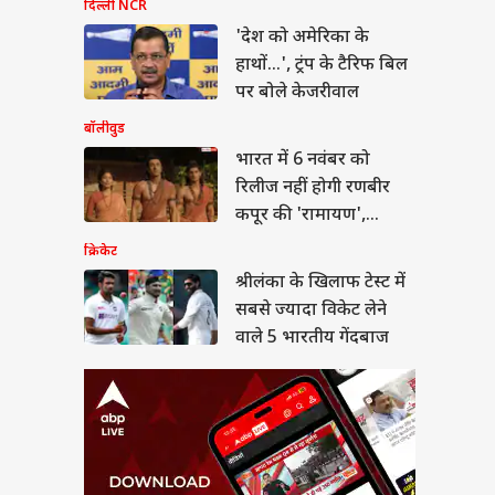
दिल्ली NCR
लंका के खिलाफ टेस्ट में
 ज्यादा विकेट लेने वाले
'देश को अमेरिका के
रतीय गेंदबाज
हाथों...', ट्रंप के टैरिफ बिल
पर बोले केजरीवाल
बॉलीवुड
भारत में 6 नवंबर को
रिलीज नहीं होगी रणबीर
 बीपी कंट्रोल करेंगी ये
ियां, देख लें लिस्ट
कपूर की 'रामायण',
प्रोड्यूसर ने बताई चौंकाने
क्रिकेट
वाली वजह
श्रीलंका के खिलाफ टेस्ट में
सबसे ज्यादा विकेट लेने
वाले 5 भारतीय गेंदबाज