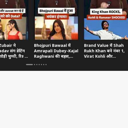
ubair ने
Bhojpuri Bawaal में
Brand Value में Shah
dav संग डेटिंग
Amrapali Dubey-Kajal
Rukh Khan बने नंबर 1,
ोड़ी चुप्पी, रिश्ते
Raghwani की बहस,
Virat Kohli और
ताया
Pawan Singh गुस्से में
Ranveer Singh को छोड़ा
छोड़ गए शो
पीछे