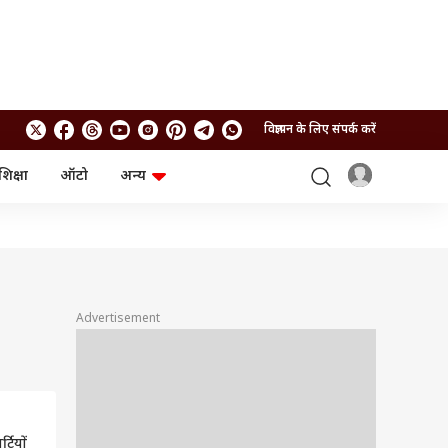
विज्ञापन के लिए संपर्क करें
शिक्षा
ऑटो
अन्य
बिजनेस
लाइफस्टाइल
पर्सनल फाइनेंस
स्वास्थ्य
स्टॉक मार्केट
ट्रैवल
म्यूचुअल फंड्स
फूड
क्रिप्टो
फैशन
आईपीओ
Health and Fitness
Advertisement
फोटो गैलरी
जनरल नॉलेज
वीडियो
्टियों