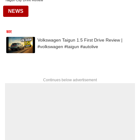
Taigun City Drive Review
NEWS
कार
Volkswagen Taigun 1.5 First Drive Review |
#volkswagen #taigun #autolive
Continues below advertisement