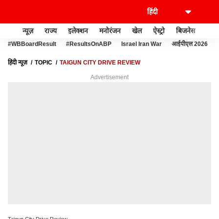
न्यूज़
राज्य
इलेक्शन
मनोरंजन
खेल
ऐस्ट्रो
बिजनेस
लाइफ
#WBBoardResult
#ResultsOnABP
Israel Iran War
आईपीएल 2026
हिंदी न्यूज़
TOPIC
TAIGUN CITY DRIVE REVIEW
Advertisement